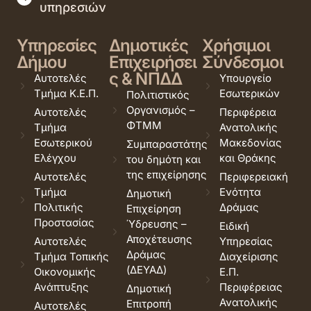
υπηρεσιών
Υπηρεσίες
Δημοτικές
Χρήσιμοι
Δήμου
Επιχειρήσει
Σύνδεσμοι
ς & ΝΠΔΔ
Αυτοτελές
Υπουργείο
Τμήμα Κ.Ε.Π.
Εσωτερικών
Πολιτιστικός
Οργανισμός –
Αυτοτελές
Περιφέρεια
ΦΤΜΜ
Τμήμα
Ανατολικής
Εσωτερικού
Μακεδονίας
Συμπαραστάτης
Ελέγχου
και Θράκης
του δημότη και
της επιχείρησης
Αυτοτελές
Περιφερειακή
Τμήμα
Ενότητα
Δημοτική
Πολιτικής
Δράμας
Επιχείρηση
Προστασίας
Ύδρευσης –
Ειδική
Αποχέτευσης
Αυτοτελές
Υπηρεσίας
Δράμας
Τμήμα Τοπικής
Διαχείρισης
(ΔΕΥΑΔ)
Οικονομικής
Ε.Π.
Ανάπτυξης
Περιφέρειας
Δημοτική
Ανατολικής
Επιτροπή
Αυτοτελές