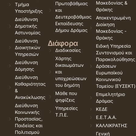
Μακεδονίας &
Πρωτοβάθμιας
Τμήμα
Θράκης
και
Υποστήριξης
Δευτεροβάθμιας
Αποκεντρωμένη
Διεύθυνση
Εκπαίδευσης
Διοίκηση
Δημοτικής
Δήμου Δράμας
Μακεδονίας -
Αστυνομίας
Θράκης
Διεύθυνση
Διάφορα
Ειδική Υπηρεσία
Διοικητικών
Διαδικασίες
Συντονισμού και
Υπηρεσιών
Χάρτης
Παρακολούθησης
Διεύθυνση
δικαιωμάτων
Δράσεων
Δόμησης
και
Ευρωπαϊκού
Διεύθυνση
υποχρεώσεων
Κοινωνικού
Καθαριότητας
του δημότη
Ταμείου (ΕΥΣΕΚΤ)
&
Μάθε που
Επιμελητήριο
Ανακύκλωσης
ψηφίζεις
Δράμας
Διεύθυνση
Υπηρεσίες
ΚΕΔΕ
Κοινωνικής
Τ.Π.Ε.
Ε.Ε.Τ.Α.Α.
Προστασίας,
Παιδείας και
ΚΑΛΛΙΚΡΑΤΗΣ
Πολιτισμού
Γενική