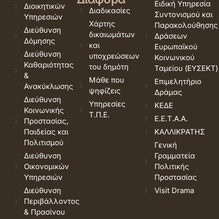
Ειδική Υπηρεσία
Διοικητικών
Διαδικασίες
Συντονισμού και
Υπηρεσιών
Χάρτης
Παρακολούθησης
Διεύθυνση
δικαιωμάτων
Δράσεων
Δόμησης
και
Ευρωπαϊκού
Διεύθυνση
υποχρεώσεων
Κοινωνικού
Καθαριότητας
του δημότη
Ταμείου (ΕΥΣΕΚΤ)
&
Μάθε που
Επιμελητήριο
Ανακύκλωσης
ψηφίζεις
Δράμας
Διεύθυνση
Υπηρεσίες
ΚΕΔΕ
Κοινωνικής
Τ.Π.Ε.
Ε.Ε.Τ.Α.Α.
Προστασίας,
Παιδείας και
ΚΑΛΛΙΚΡΑΤΗΣ
Πολιτισμού
Γενική
Διεύθυνση
Γραμματεία
Οικονομικών
Πολιτικής
Υπηρεσιών
Προστασίας
Διεύθυνση
Visit Drama
Περιβάλλοντος
& Πρασίνου