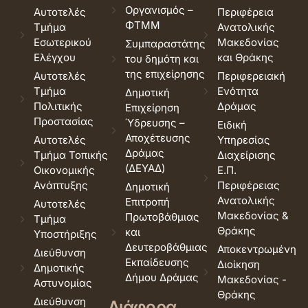
Οργανισμός –
Αυτοτελές
Περιφέρεια
ΦΤΜΜ
Τμήμα
Ανατολικής
Εσωτερικού
Μακεδονίας
Συμπαραστάτης
Ελέγχου
και Θράκης
του δημότη και
της επιχείρησης
Αυτοτελές
Περιφερειακή
Τμήμα
Ενότητα
Δημοτική
Πολιτικής
Δράμας
Επιχείρηση
Προστασίας
Ύδρευσης –
Ειδική
Αποχέτευσης
Αυτοτελές
Υπηρεσίας
Δράμας
Τμήμα Τοπικής
Διαχείρισης
(ΔΕΥΑΔ)
Οικονομικής
Ε.Π.
Ανάπτυξης
Περιφέρειας
Δημοτική
Ανατολικής
Επιτροπή
Αυτοτελές
Μακεδονίας &
Πρωτοβάθμιας
Τμήμα
Θράκης
και
Υποστήριξης
Δευτεροβάθμιας
Αποκεντρωμένη
Διεύθυνση
Εκπαίδευσης
Διοίκηση
Δημοτικής
Δήμου Δράμας
Μακεδονίας -
Αστυνομίας
Θράκης
Διεύθυνση
Διάφορα