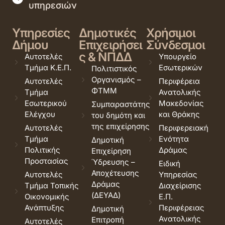
υπηρεσιών
Υπηρεσίες
Δημοτικές
Χρήσιμοι
Δήμου
Επιχειρήσει
Σύνδεσμοι
ς & ΝΠΔΔ
Αυτοτελές
Υπουργείο
Τμήμα Κ.Ε.Π.
Εσωτερικών
Πολιτιστικός
Οργανισμός –
Αυτοτελές
Περιφέρεια
ΦΤΜΜ
Τμήμα
Ανατολικής
Εσωτερικού
Μακεδονίας
Συμπαραστάτης
Ελέγχου
και Θράκης
του δημότη και
της επιχείρησης
Αυτοτελές
Περιφερειακή
Τμήμα
Ενότητα
Δημοτική
Πολιτικής
Δράμας
Επιχείρηση
Προστασίας
Ύδρευσης –
Ειδική
Αποχέτευσης
Αυτοτελές
Υπηρεσίας
Δράμας
Τμήμα Τοπικής
Διαχείρισης
(ΔΕΥΑΔ)
Οικονομικής
Ε.Π.
Ανάπτυξης
Περιφέρειας
Δημοτική
Ανατολικής
Επιτροπή
Αυτοτελές