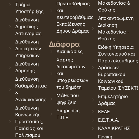
Μακεδονίας &
Πρωτοβάθμιας
Τμήμα
Θράκης
και
Υποστήριξης
Δευτεροβάθμιας
Αποκεντρωμένη
Διεύθυνση
Εκπαίδευσης
Διοίκηση
Δημοτικής
Δήμου Δράμας
Μακεδονίας -
Αστυνομίας
Θράκης
Διεύθυνση
Διάφορα
Ειδική Υπηρεσία
Διοικητικών
Διαδικασίες
Συντονισμού και
Υπηρεσιών
Χάρτης
Παρακολούθησης
Διεύθυνση
δικαιωμάτων
Δράσεων
Δόμησης
και
Ευρωπαϊκού
Διεύθυνση
υποχρεώσεων
Κοινωνικού
Καθαριότητας
του δημότη
Ταμείου (ΕΥΣΕΚΤ)
&
Μάθε που
Επιμελητήριο
Ανακύκλωσης
ψηφίζεις
Δράμας
Διεύθυνση
Υπηρεσίες
ΚΕΔΕ
Κοινωνικής
Τ.Π.Ε.
Ε.Ε.Τ.Α.Α.
Προστασίας,
Παιδείας και
ΚΑΛΛΙΚΡΑΤΗΣ
Πολιτισμού
Γενική