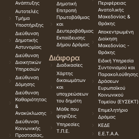
Ανάπτυξης
Περιφέρειας
Δημοτική
Ανατολικής
Επιτροπή
Αυτοτελές
Μακεδονίας &
Πρωτοβάθμιας
Τμήμα
Θράκης
και
Υποστήριξης
Δευτεροβάθμιας
Αποκεντρωμένη
Διεύθυνση
Εκπαίδευσης
Διοίκηση
Δημοτικής
Δήμου Δράμας
Μακεδονίας -
Αστυνομίας
Θράκης
Διεύθυνση
Διάφορα
Ειδική Υπηρεσία
Διοικητικών
Διαδικασίες
Συντονισμού και
Υπηρεσιών
Χάρτης
Παρακολούθησης
Διεύθυνση
δικαιωμάτων
Δράσεων
Δόμησης
και
Ευρωπαϊκού
Διεύθυνση
υποχρεώσεων
Κοινωνικού
Καθαριότητας
του δημότη
Ταμείου (ΕΥΣΕΚΤ)
&
Μάθε που
Επιμελητήριο
Ανακύκλωσης
ψηφίζεις
Δράμας
Διεύθυνση
Υπηρεσίες
ΚΕΔΕ
Κοινωνικής
Τ.Π.Ε.
Ε.Ε.Τ.Α.Α.
Προστασίας,