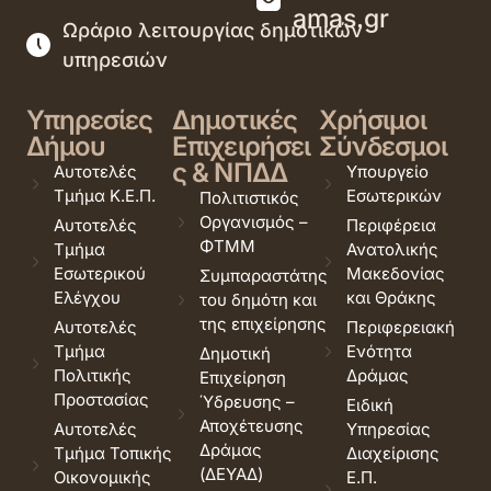
amas.gr
Ωράριο λειτουργίας δημοτικών
υπηρεσιών
Υπηρεσίες
Δημοτικές
Χρήσιμοι
Δήμου
Επιχειρήσει
Σύνδεσμοι
ς & ΝΠΔΔ
Αυτοτελές
Υπουργείο
Τμήμα Κ.Ε.Π.
Εσωτερικών
Πολιτιστικός
Οργανισμός –
Αυτοτελές
Περιφέρεια
ΦΤΜΜ
Τμήμα
Ανατολικής
Εσωτερικού
Μακεδονίας
Συμπαραστάτης
Ελέγχου
και Θράκης
του δημότη και
της επιχείρησης
Αυτοτελές
Περιφερειακή
Τμήμα
Ενότητα
Δημοτική
Πολιτικής
Δράμας
Επιχείρηση
Προστασίας
Ύδρευσης –
Ειδική
Αποχέτευσης
Αυτοτελές
Υπηρεσίας
Δράμας
Τμήμα Τοπικής
Διαχείρισης
(ΔΕΥΑΔ)
Οικονομικής
Ε.Π.