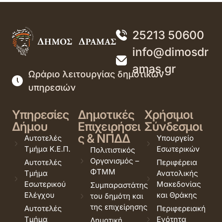
25213 50600
info@dimosdr
amas.gr
Ωράριο λειτουργίας δημοτικών
υπηρεσιών
Υπηρεσίες
Δημοτικές
Χρήσιμοι
Δήμου
Επιχειρήσει
Σύνδεσμοι
ς & ΝΠΔΔ
Αυτοτελές
Υπουργείο
Τμήμα Κ.Ε.Π.
Εσωτερικών
Πολιτιστικός
Οργανισμός –
Αυτοτελές
Περιφέρεια
ΦΤΜΜ
Τμήμα
Ανατολικής
Εσωτερικού
Μακεδονίας
Συμπαραστάτης
Ελέγχου
και Θράκης
του δημότη και
της επιχείρησης
Αυτοτελές
Περιφερειακή
Τμήμα
Ενότητα
Δημοτική