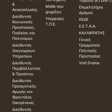
Ταμείου (ΕΥΣΕΚΤ)
&
Μάθε που
Επιμελητήριο
Ανακύκλωσης
ψηφίζεις
Δράμας
Διεύθυνση
Υπηρεσίες
ΚΕΔΕ
Κοινωνικής
Τ.Π.Ε.
Ε.Ε.Τ.Α.Α.
Προστασίας,
Παιδείας και
ΚΑΛΛΙΚΡΑΤΗΣ
Πολιτισμού
Γενική
Διεύθυνση
Γραμματεία
Οικονομικών
Πολιτικής
Υπηρεσιών
Προστασίας
Διεύθυνση
Visit Drama
Περιβάλλοντος
& Πρασίνου
Διεύθυνση
Προσχολικής
Αγωγής και
Φροντίδας
Οικογένειας
Διεύθυνση