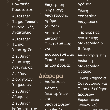
Πολιτικής
Δράμας
Επιχείρηση
Προστασίας
Ύδρευσης –
Ειδική
Αποχέτευσης
Αυτοτελές
Υπηρεσίας
Δράμας
Τμήμα Τοπικής
Διαχείρισης
(ΔΕΥΑΔ)
Οικονομικής
Ε.Π.
Ανάπτυξης
Περιφέρειας
Δημοτική
Ανατολικής
Επιτροπή
Αυτοτελές
Μακεδονίας &
Πρωτοβάθμιας
Τμήμα
Θράκης
και
Υποστήριξης
Δευτεροβάθμιας
Αποκεντρωμένη
Διεύθυνση
Εκπαίδευσης
Διοίκηση
Δημοτικής
Δήμου Δράμας
Μακεδονίας -
Αστυνομίας
Θράκης
Διεύθυνση
Διάφορα
Ειδική Υπηρεσία
Διοικητικών
Διαδικασίες
Συντονισμού και
Υπηρεσιών
Χάρτης
Παρακολούθησης
Διεύθυνση
δικαιωμάτων
Δράσεων
Δόμησης
και
Ευρωπαϊκού
Διεύθυνση
υποχρεώσεων
Κοινωνικού
Καθαριότητας
του δημότη