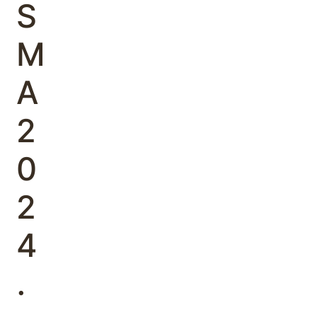
S
M
A
2
0
2
4
.