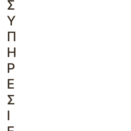
Σ
Υ
Π
Η
Ρ
Ε
Σ
Ι