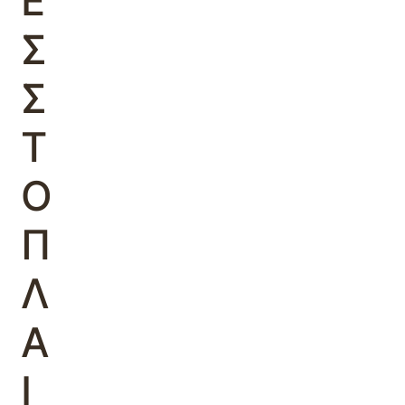
Ε
Σ
Σ
Τ
Ο
Π
Λ
Α
Ι