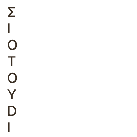
Σ
Ι
Ο
Τ
Ο
Υ
D
I