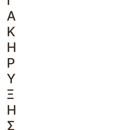
Ι
Α
Κ
Η
Ρ
Υ
Ξ
Η
Σ