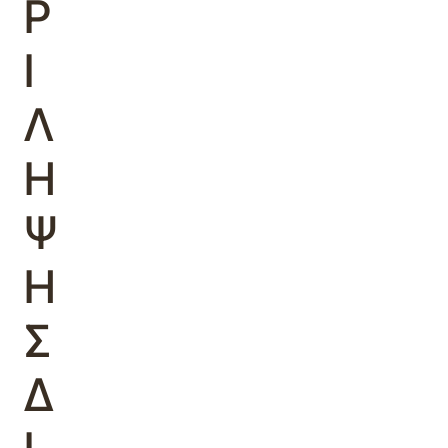
Ρ
Ι
Λ
Η
Ψ
Η
Σ
Δ