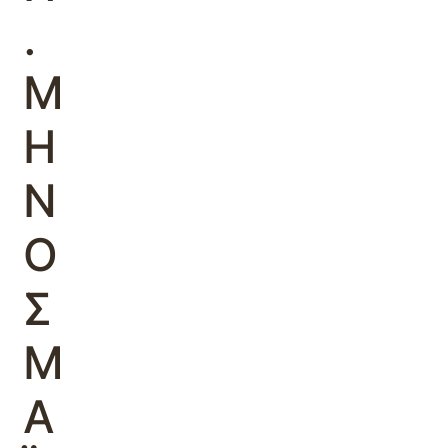
.
Μ
Η
Ν
Ο
Σ
Μ
Α