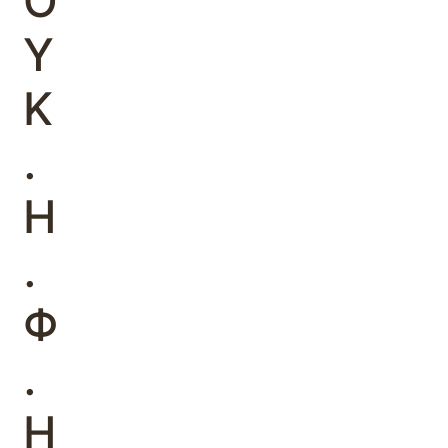
Ο
Υ
Κ
.
Η
.
Φ
.
Η