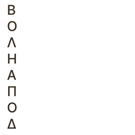
Β
Ο
Λ
Η
Α
Π
Ο
Δ