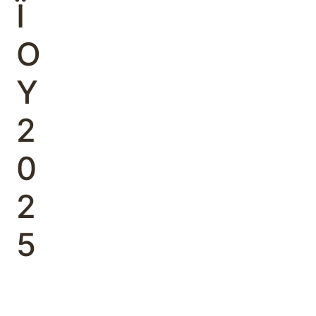
Ϊ
Ο
Υ
2
0
2
5