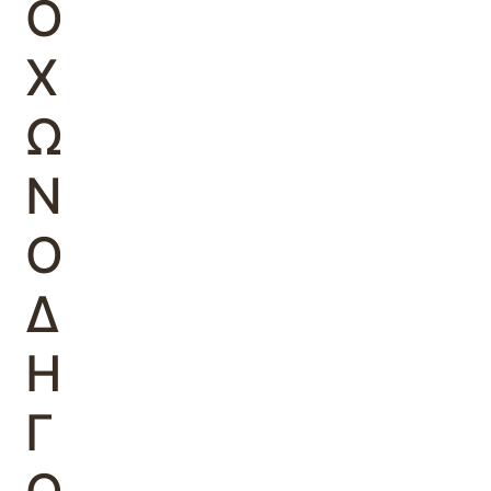
Ο
Χ
Ω
Ν
Ο
Δ
Η
Γ