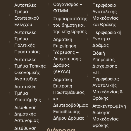
Οργανισμός –
Αυτοτελές
Περιφέρεια
ΦΤΜΜ
Τμήμα
Ανατολικής
Εσωτερικού
Μακεδονίας
Συμπαραστάτης
Ελέγχου
και Θράκης
του δημότη και
της επιχείρησης
Αυτοτελές
Περιφερειακή
Τμήμα
Ενότητα
Δημοτική
Πολιτικής
Δράμας
Επιχείρηση
Προστασίας
Ύδρευσης –
Ειδική
Αποχέτευσης
Αυτοτελές
Υπηρεσίας
Δράμας
Τμήμα Τοπικής
Διαχείρισης
(ΔΕΥΑΔ)
Οικονομικής
Ε.Π.
Ανάπτυξης
Περιφέρειας
Δημοτική
Ανατολικής
Επιτροπή
Αυτοτελές
Μακεδονίας &
Πρωτοβάθμιας
Τμήμα
Θράκης
και
Υποστήριξης
Δευτεροβάθμιας
Αποκεντρωμένη
Διεύθυνση
Εκπαίδευσης
Διοίκηση
Δημοτικής
Δήμου Δράμας
Μακεδονίας -
Αστυνομίας
Θράκης
Διεύθυνση
Διάφορα