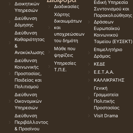
Ειδική Υπηρεσία
Διοικητικών
Διαδικασίες
Συντονισμού και
Υπηρεσιών
Χάρτης
Παρακολούθησης
Διεύθυνση
δικαιωμάτων
Δράσεων
Δόμησης
και
Ευρωπαϊκού
Διεύθυνση
υποχρεώσεων
Κοινωνικού
Καθαριότητας
του δημότη
Ταμείου (ΕΥΣΕΚΤ)
&
Μάθε που
Επιμελητήριο
Ανακύκλωσης
ψηφίζεις
Δράμας
Διεύθυνση
Υπηρεσίες
ΚΕΔΕ
Κοινωνικής
Τ.Π.Ε.
Ε.Ε.Τ.Α.Α.
Προστασίας,
Παιδείας και
ΚΑΛΛΙΚΡΑΤΗΣ
Πολιτισμού
Γενική
Διεύθυνση
Γραμματεία
Οικονομικών
Πολιτικής
Υπηρεσιών
Προστασίας
Διεύθυνση
Visit Drama
Περιβάλλοντος
& Πρασίνου