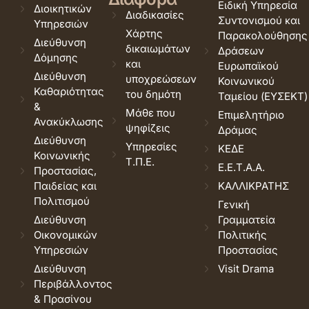
Ειδική Υπηρεσία
Διοικητικών
Διαδικασίες
Συντονισμού και
Υπηρεσιών
Χάρτης
Παρακολούθησης
Διεύθυνση
δικαιωμάτων
Δράσεων
Δόμησης
και
Ευρωπαϊκού
Διεύθυνση
υποχρεώσεων
Κοινωνικού
Καθαριότητας
του δημότη
Ταμείου (ΕΥΣΕΚΤ)
&
Μάθε που
Επιμελητήριο
Ανακύκλωσης
ψηφίζεις
Δράμας
Διεύθυνση
Υπηρεσίες
ΚΕΔΕ
Κοινωνικής
Τ.Π.Ε.
Ε.Ε.Τ.Α.Α.
Προστασίας,
Παιδείας και
ΚΑΛΛΙΚΡΑΤΗΣ
Πολιτισμού
Γενική
Διεύθυνση
Γραμματεία
Οικονομικών
Πολιτικής
Υπηρεσιών
Προστασίας
Διεύθυνση
Visit Drama
Περιβάλλοντος
& Πρασίνου