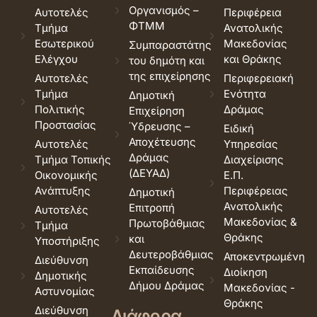
Οργανισμός –
Αυτοτελές
Περιφέρεια
ΦΤΜΜ
Τμήμα
Ανατολικής
Εσωτερικού
Μακεδονίας
Συμπαραστάτης
Ελέγχου
και Θράκης
του δημότη και
της επιχείρησης
Αυτοτελές
Περιφερειακή
Τμήμα
Ενότητα
Δημοτική
Πολιτικής
Δράμας
Επιχείρηση
Προστασίας
Ύδρευσης –
Ειδική
Αποχέτευσης
Αυτοτελές
Υπηρεσίας
Δράμας
Τμήμα Τοπικής
Διαχείρισης
(ΔΕΥΑΔ)
Οικονομικής
Ε.Π.
Ανάπτυξης
Περιφέρειας
Δημοτική
Ανατολικής
Επιτροπή
Αυτοτελές
Μακεδονίας &
Πρωτοβάθμιας
Τμήμα
Θράκης
και
Υποστήριξης
Δευτεροβάθμιας
Αποκεντρωμένη
Διεύθυνση
Εκπαίδευσης
Διοίκηση
Δημοτικής
Δήμου Δράμας
Μακεδονίας -
Αστυνομίας
Θράκης
Διεύθυνση
Διάφορα