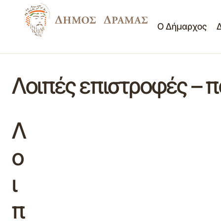
Ο Δήμαρχος
Λοιπές επιστροφές – 
Λ
ο
ι
π