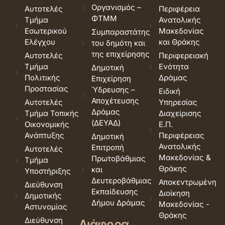
Οργανισμός –
Αυτοτελές
Περιφέρεια
ΦΤΜΜ
Τμήμα
Ανατολικής
Εσωτερικού
Μακεδονίας
Συμπαραστάτης
Ελέγχου
και Θράκης
του δημότη και
της επιχείρησης
Αυτοτελές
Περιφερειακή
Τμήμα
Ενότητα
Δημοτική
Πολιτικής
Δράμας
Επιχείρηση
Προστασίας
Ύδρευσης –
Ειδική
Αποχέτευσης
Αυτοτελές
Υπηρεσίας
Δράμας
Τμήμα Τοπικής
Διαχείρισης
(ΔΕΥΑΔ)
Οικονομικής
Ε.Π.
Ανάπτυξης
Περιφέρειας
Δημοτική
Ανατολικής
Επιτροπή
Αυτοτελές
Μακεδονίας &
Πρωτοβάθμιας
Τμήμα
Θράκης
και
Υποστήριξης
Δευτεροβάθμιας
Αποκεντρωμένη
Διεύθυνση
Εκπαίδευσης
Διοίκηση
Δημοτικής
Δήμου Δράμας
Μακεδονίας -
Αστυνομίας
Θράκης
Διεύθυνση
Διάφορα