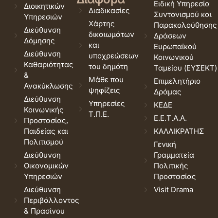
Ειδική Υπηρεσία
Διοικητικών
Διαδικασίες
Συντονισμού και
Υπηρεσιών
Χάρτης
Παρακολούθησης
Διεύθυνση
δικαιωμάτων
Δράσεων
Δόμησης
και
Ευρωπαϊκού
Διεύθυνση
υποχρεώσεων
Κοινωνικού
Καθαριότητας
του δημότη
Ταμείου (ΕΥΣΕΚΤ)
&
Μάθε που
Επιμελητήριο
Ανακύκλωσης
ψηφίζεις
Δράμας
Διεύθυνση
Υπηρεσίες
ΚΕΔΕ
Κοινωνικής
Τ.Π.Ε.
Ε.Ε.Τ.Α.Α.
Προστασίας,
Παιδείας και
ΚΑΛΛΙΚΡΑΤΗΣ
Πολιτισμού
Γενική
Διεύθυνση
Γραμματεία
Οικονομικών
Πολιτικής
Υπηρεσιών
Προστασίας
Διεύθυνση
Visit Drama
Περιβάλλοντος
& Πρασίνου