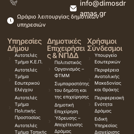
info@dimosdr
amas.gr
Ωράριο λειτουργίας δημοτικών
υπηρεσιών
Υπηρεσίες
Δημοτικές
Χρήσιμοι
Δήμου
Επιχειρήσει
Σύνδεσμοι
ς & ΝΠΔΔ
Αυτοτελές
Υπουργείο
Τμήμα Κ.Ε.Π.
Εσωτερικών
Πολιτιστικός
Οργανισμός –
Αυτοτελές
Περιφέρεια
ΦΤΜΜ
Τμήμα
Ανατολικής
Εσωτερικού
Μακεδονίας
Συμπαραστάτης
Ελέγχου
και Θράκης
του δημότη και
της επιχείρησης
Αυτοτελές
Περιφερειακή
Τμήμα
Ενότητα
Δημοτική
Πολιτικής
Δράμας
Επιχείρηση
Προστασίας
Ύδρευσης –
Ειδική
Αποχέτευσης
Αυτοτελές
Υπηρεσίας
Δράμας
Τμήμα Τοπικής
Διαχείρισης