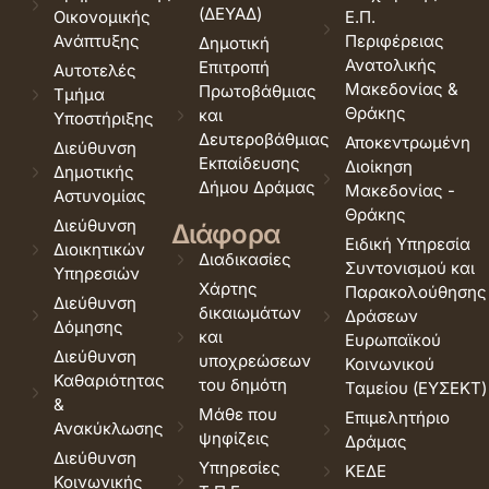
(ΔΕΥΑΔ)
Οικονομικής
Ε.Π.
Ανάπτυξης
Περιφέρειας
Δημοτική
Ανατολικής
Επιτροπή
Αυτοτελές
Μακεδονίας &
Πρωτοβάθμιας
Τμήμα
Θράκης
και
Υποστήριξης
Δευτεροβάθμιας
Αποκεντρωμένη
Διεύθυνση
Εκπαίδευσης
Διοίκηση
Δημοτικής
Δήμου Δράμας
Μακεδονίας -
Αστυνομίας
Θράκης
Διεύθυνση
Διάφορα
Ειδική Υπηρεσία
Διοικητικών
Διαδικασίες
Συντονισμού και
Υπηρεσιών
Χάρτης
Παρακολούθησης
Διεύθυνση
δικαιωμάτων
Δράσεων
Δόμησης
και
Ευρωπαϊκού
Διεύθυνση
υποχρεώσεων
Κοινωνικού
Καθαριότητας
του δημότη
Ταμείου (ΕΥΣΕΚΤ)
&
Μάθε που
Επιμελητήριο
Ανακύκλωσης
ψηφίζεις
Δράμας
Διεύθυνση
Υπηρεσίες
ΚΕΔΕ
Κοινωνικής