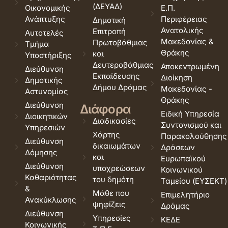
(ΔΕΥΑΔ)
Οικονομικής
Ε.Π.
Ανάπτυξης
Περιφέρειας
Δημοτική
Ανατολικής
Επιτροπή
Αυτοτελές
Μακεδονίας &
Πρωτοβάθμιας
Τμήμα
Θράκης
και
Υποστήριξης
Δευτεροβάθμιας
Αποκεντρωμένη
Διεύθυνση
Εκπαίδευσης
Διοίκηση
Δημοτικής
Δήμου Δράμας
Μακεδονίας -
Αστυνομίας
Θράκης
Διεύθυνση
Διάφορα
Ειδική Υπηρεσία
Διοικητικών
Διαδικασίες
Συντονισμού και
Υπηρεσιών
Χάρτης
Παρακολούθησης
Διεύθυνση
δικαιωμάτων
Δράσεων
Δόμησης
και
Ευρωπαϊκού
Διεύθυνση
υποχρεώσεων
Κοινωνικού
Καθαριότητας
του δημότη
Ταμείου (ΕΥΣΕΚΤ)
&
Μάθε που
Επιμελητήριο
Ανακύκλωσης
ψηφίζεις
Δράμας
Διεύθυνση
Υπηρεσίες
ΚΕΔΕ
Κοινωνικής