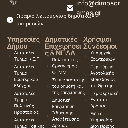
info@dimosdr
amas.gr
Ωράριο λειτουργίας δημοτικών
υπηρεσιών
Υπηρεσίες
Δημοτικές
Χρήσιμοι
Δήμου
Επιχειρήσει
Σύνδεσμοι
ς & ΝΠΔΔ
Αυτοτελές
Υπουργείο
Τμήμα Κ.Ε.Π.
Εσωτερικών
Πολιτιστικός
Οργανισμός –
Αυτοτελές
Περιφέρεια
ΦΤΜΜ
Τμήμα
Ανατολικής
Εσωτερικού
Μακεδονίας
Συμπαραστάτης
Ελέγχου
και Θράκης
του δημότη και
της επιχείρησης
Αυτοτελές
Περιφερειακή
Τμήμα
Ενότητα
Δημοτική
Πολιτικής
Δράμας
Επιχείρηση
Προστασίας
Ύδρευσης –
Ειδική
Αποχέτευσης
Αυτοτελές
Υπηρεσίας
Δράμας
Τμήμα Τοπικής
Διαχείρισης