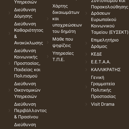
Συντονισμού και
Υπηρεσιών
Χάρτης
Παρακολούθησης
Διεύθυνση
δικαιωμάτων
Δράσεων
Δόμησης
και
Ευρωπαϊκού
Διεύθυνση
υποχρεώσεων
Κοινωνικού
Καθαριότητας
του δημότη
Ταμείου (ΕΥΣΕΚΤ)
&
Μάθε που
Επιμελητήριο
Ανακύκλωσης
ψηφίζεις
Δράμας
Διεύθυνση
Υπηρεσίες
ΚΕΔΕ
Κοινωνικής
Τ.Π.Ε.
Ε.Ε.Τ.Α.Α.
Προστασίας,
Παιδείας και
ΚΑΛΛΙΚΡΑΤΗΣ
Πολιτισμού
Γενική
Διεύθυνση
Γραμματεία
Οικονομικών
Πολιτικής
Υπηρεσιών
Προστασίας
Διεύθυνση
Visit Drama
Περιβάλλοντος
& Πρασίνου
Διεύθυνση