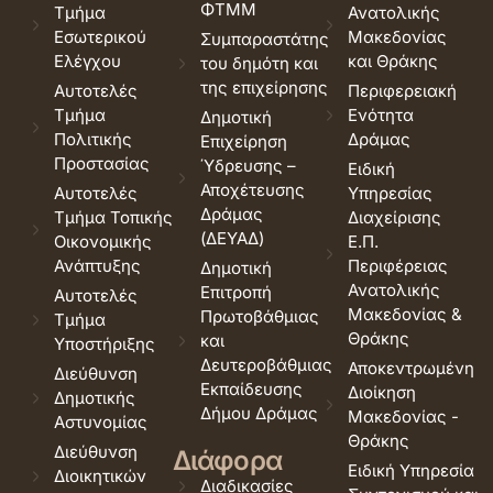
ΦΤΜΜ
Τμήμα
Ανατολικής
Εσωτερικού
Μακεδονίας
Συμπαραστάτης
Ελέγχου
και Θράκης
του δημότη και
της επιχείρησης
Αυτοτελές
Περιφερειακή
Τμήμα
Ενότητα
Δημοτική
Πολιτικής
Δράμας
Επιχείρηση
Προστασίας
Ύδρευσης –
Ειδική
Αποχέτευσης
Αυτοτελές
Υπηρεσίας
Δράμας
Τμήμα Τοπικής
Διαχείρισης
(ΔΕΥΑΔ)
Οικονομικής
Ε.Π.
Ανάπτυξης
Περιφέρειας
Δημοτική
Ανατολικής
Επιτροπή
Αυτοτελές
Μακεδονίας &
Πρωτοβάθμιας
Τμήμα
Θράκης
και
Υποστήριξης
Δευτεροβάθμιας
Αποκεντρωμένη
Διεύθυνση
Εκπαίδευσης
Διοίκηση
Δημοτικής
Δήμου Δράμας
Μακεδονίας -
Αστυνομίας
Θράκης
Διεύθυνση
Διάφορα
Ειδική Υπηρεσία
Διοικητικών
Διαδικασίες