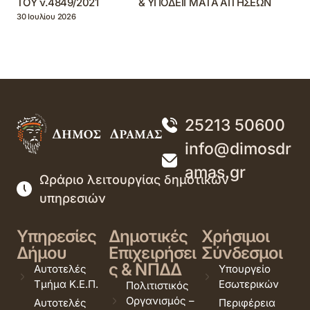
ΤΟΥ ν.4849/2021 & ΥΠΟΔΕΙΓΜΑΤΑ ΑΙΤΗΣΕΩΝ
30 Ιουλίου 2026
25213 50600
info@dimosdr
amas.gr
Ωράριο λειτουργίας δημοτικών
υπηρεσιών
Υπηρεσίες
Δημοτικές
Χρήσιμοι
Δήμου
Επιχειρήσει
Σύνδεσμοι
ς & ΝΠΔΔ
Αυτοτελές
Υπουργείο
Τμήμα Κ.Ε.Π.
Εσωτερικών
Πολιτιστικός
Οργανισμός –
Αυτοτελές
Περιφέρεια