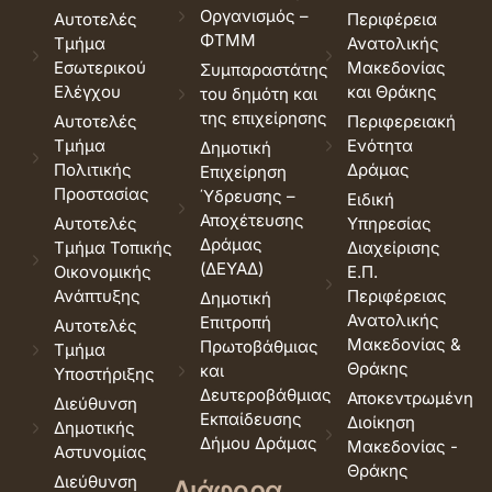
Οργανισμός –
Αυτοτελές
Περιφέρεια
ΦΤΜΜ
Τμήμα
Ανατολικής
Εσωτερικού
Μακεδονίας
Συμπαραστάτης
Ελέγχου
και Θράκης
του δημότη και
της επιχείρησης
Αυτοτελές
Περιφερειακή
Τμήμα
Ενότητα
Δημοτική
Πολιτικής
Δράμας
Επιχείρηση
Προστασίας
Ύδρευσης –
Ειδική
Αποχέτευσης
Αυτοτελές
Υπηρεσίας
Δράμας
Τμήμα Τοπικής
Διαχείρισης
(ΔΕΥΑΔ)
Οικονομικής
Ε.Π.
Ανάπτυξης
Περιφέρειας
Δημοτική
Ανατολικής
Επιτροπή
Αυτοτελές
Μακεδονίας &
Πρωτοβάθμιας
Τμήμα
Θράκης
και
Υποστήριξης
Δευτεροβάθμιας
Αποκεντρωμένη
Διεύθυνση
Εκπαίδευσης
Διοίκηση
Δημοτικής
Δήμου Δράμας
Μακεδονίας -
Αστυνομίας
Θράκης
Διεύθυνση
Διάφορα