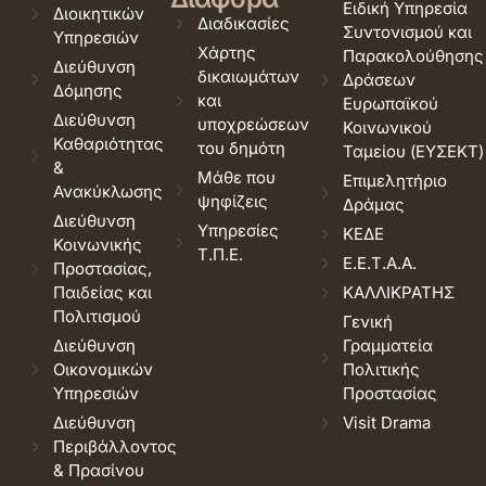
Ειδική Υπηρεσία
Διοικητικών
Διαδικασίες
Συντονισμού και
Υπηρεσιών
Χάρτης
Παρακολούθησης
Διεύθυνση
δικαιωμάτων
Δράσεων
Δόμησης
και
Ευρωπαϊκού
Διεύθυνση
υποχρεώσεων
Κοινωνικού
Καθαριότητας
του δημότη
Ταμείου (ΕΥΣΕΚΤ)
&
Μάθε που
Επιμελητήριο
Ανακύκλωσης
ψηφίζεις
Δράμας
Διεύθυνση
Υπηρεσίες
ΚΕΔΕ
Κοινωνικής
Τ.Π.Ε.
Ε.Ε.Τ.Α.Α.
Προστασίας,
Παιδείας και
ΚΑΛΛΙΚΡΑΤΗΣ
Πολιτισμού
Γενική
Διεύθυνση
Γραμματεία
Οικονομικών
Πολιτικής
Υπηρεσιών
Προστασίας
Διεύθυνση
Visit Drama
Περιβάλλοντος
& Πρασίνου