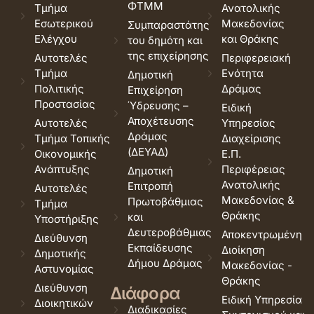
ΦΤΜΜ
Τμήμα
Ανατολικής
Εσωτερικού
Μακεδονίας
Συμπαραστάτης
Ελέγχου
και Θράκης
του δημότη και
της επιχείρησης
Αυτοτελές
Περιφερειακή
Τμήμα
Ενότητα
Δημοτική
Πολιτικής
Δράμας
Επιχείρηση
Προστασίας
Ύδρευσης –
Ειδική
Αποχέτευσης
Αυτοτελές
Υπηρεσίας
Δράμας
Τμήμα Τοπικής
Διαχείρισης
(ΔΕΥΑΔ)
Οικονομικής
Ε.Π.
Ανάπτυξης
Περιφέρειας
Δημοτική
Ανατολικής
Επιτροπή
Αυτοτελές
Μακεδονίας &
Πρωτοβάθμιας
Τμήμα
Θράκης
και
Υποστήριξης
Δευτεροβάθμιας
Αποκεντρωμένη
Διεύθυνση
Εκπαίδευσης
Διοίκηση
Δημοτικής
Δήμου Δράμας
Μακεδονίας -
Αστυνομίας
Θράκης
Διεύθυνση
Διάφορα
Ειδική Υπηρεσία
Διοικητικών
Διαδικασίες