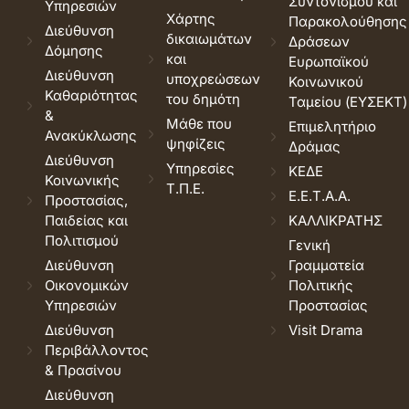
Συντονισμού και
Υπηρεσιών
Χάρτης
Παρακολούθησης
Διεύθυνση
δικαιωμάτων
Δράσεων
Δόμησης
και
Ευρωπαϊκού
Διεύθυνση
υποχρεώσεων
Κοινωνικού
Καθαριότητας
του δημότη
Ταμείου (ΕΥΣΕΚΤ)
&
Μάθε που
Επιμελητήριο
Ανακύκλωσης
ψηφίζεις
Δράμας
Διεύθυνση
Υπηρεσίες
ΚΕΔΕ
Κοινωνικής
Τ.Π.Ε.
Ε.Ε.Τ.Α.Α.
Προστασίας,
Παιδείας και
ΚΑΛΛΙΚΡΑΤΗΣ
Πολιτισμού
Γενική
Διεύθυνση
Γραμματεία
Οικονομικών
Πολιτικής
Υπηρεσιών
Προστασίας
Διεύθυνση
Visit Drama
Περιβάλλοντος
& Πρασίνου
Διεύθυνση