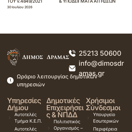
ΤΟΥ ν.4849/2021 & ΥΠΟΔΕΙΓΜΑΤΑ ΑΙΤΗΣΕΩΝ
30 Ιουλίου 2026
25213 50600
info@dimosdr
amas.gr
Ωράριο λειτουργίας δημοτικών
υπηρεσιών
Υπηρεσίες
Δημοτικές
Χρήσιμοι
Δήμου
Επιχειρήσει
Σύνδεσμοι
ς & ΝΠΔΔ
Αυτοτελές
Υπουργείο
Τμήμα Κ.Ε.Π.
Εσωτερικών
Πολιτιστικός
Οργανισμός –
Αυτοτελές
Περιφέρεια