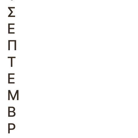
Σ
Ε
Π
Τ
Ε
Μ
Β
Ρ