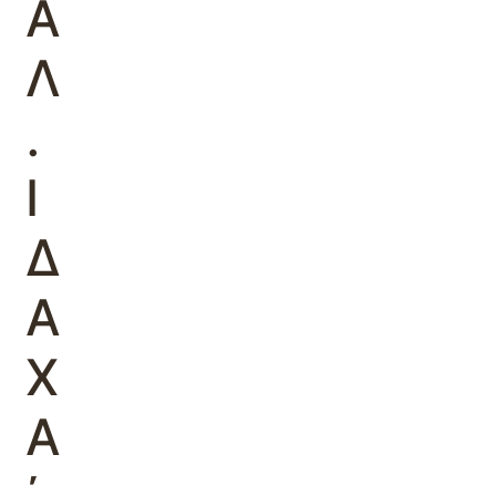
Α
Λ
.
Ι
Δ
Α
Χ
Α