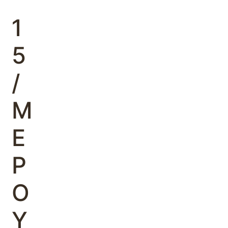
΄
1
5
/
Μ
Ε
Ρ
Ο
Υ