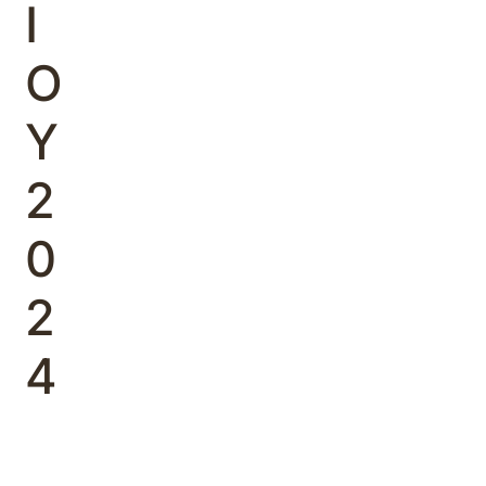
Ι
Ο
Υ
2
0
2
4