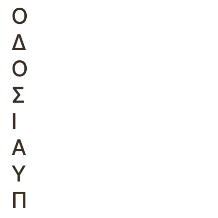
Ο
Δ
Ο
Σ
Ι
Α
Υ
Π