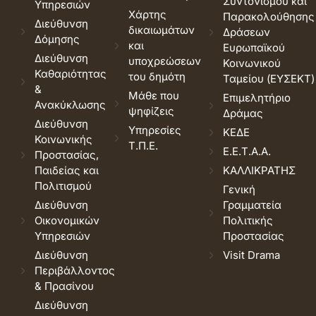
Συντονισμού και
Υπηρεσιών
Χάρτης
Παρακολούθησης
Διεύθυνση
δικαιωμάτων
Δράσεων
Δόμησης
και
Ευρωπαϊκού
Διεύθυνση
υποχρεώσεων
Κοινωνικού
Καθαριότητας
του δημότη
Ταμείου (ΕΥΣΕΚΤ)
&
Μάθε που
Επιμελητήριο
Ανακύκλωσης
ψηφίζεις
Δράμας
Διεύθυνση
Υπηρεσίες
ΚΕΔΕ
Κοινωνικής
Τ.Π.Ε.
Ε.Ε.Τ.Α.Α.
Προστασίας,
Παιδείας και
ΚΑΛΛΙΚΡΑΤΗΣ
Πολιτισμού
Γενική
Διεύθυνση
Γραμματεία
Οικονομικών
Πολιτικής
Υπηρεσιών
Προστασίας
Διεύθυνση
Visit Drama
Περιβάλλοντος
& Πρασίνου
Διεύθυνση