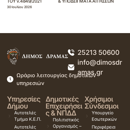
ΤΟΥ ν.4849/2021 & ΥΠΟΔΕΙΓΜΑΤΑ ΑΙΤΗΣΕΩΝ
30 Ιουλίου 2026
25213 50600
info@dimosdr
amas.gr
Ωράριο λειτουργίας δημοτικών
υπηρεσιών
Υπηρεσίες
Δημοτικές
Χρήσιμοι
Δήμου
Επιχειρήσει
Σύνδεσμοι
ς & ΝΠΔΔ
Αυτοτελές
Υπουργείο
Τμήμα Κ.Ε.Π.
Εσωτερικών
Πολιτιστικός
Οργανισμός –
Αυτοτελές
Περιφέρεια