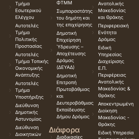
ΦΤΜΜ
Τμήμα
Ανατολικής
Εσωτερικού
Μακεδονίας
Συμπαραστάτης
Ελέγχου
και Θράκης
του δημότη και
της επιχείρησης
Αυτοτελές
Περιφερειακή
Τμήμα
Ενότητα
Δημοτική
Πολιτικής
Δράμας
Επιχείρηση
Προστασίας
Ύδρευσης –
Ειδική
Αποχέτευσης
Αυτοτελές
Υπηρεσίας
Δράμας
Τμήμα Τοπικής
Διαχείρισης
(ΔΕΥΑΔ)
Οικονομικής
Ε.Π.
Ανάπτυξης
Περιφέρειας
Δημοτική
Ανατολικής
Επιτροπή
Αυτοτελές
Μακεδονίας &
Πρωτοβάθμιας
Τμήμα
Θράκης
και
Υποστήριξης
Δευτεροβάθμιας
Αποκεντρωμένη
Διεύθυνση
Εκπαίδευσης
Διοίκηση
Δημοτικής
Δήμου Δράμας
Μακεδονίας -
Αστυνομίας
Θράκης
Διεύθυνση
Διάφορα
Ειδική Υπηρεσία
Διοικητικών
Διαδικασίες