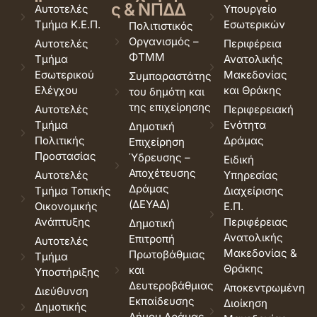
ς & ΝΠΔΔ
Αυτοτελές
Υπουργείο
Τμήμα Κ.Ε.Π.
Εσωτερικών
Πολιτιστικός
Οργανισμός –
Αυτοτελές
Περιφέρεια
ΦΤΜΜ
Τμήμα
Ανατολικής
Εσωτερικού
Μακεδονίας
Συμπαραστάτης
Ελέγχου
και Θράκης
του δημότη και
της επιχείρησης
Αυτοτελές
Περιφερειακή
Τμήμα
Ενότητα
Δημοτική
Πολιτικής
Δράμας
Επιχείρηση
Προστασίας
Ύδρευσης –
Ειδική
Αποχέτευσης
Αυτοτελές
Υπηρεσίας
Δράμας
Τμήμα Τοπικής
Διαχείρισης
(ΔΕΥΑΔ)
Οικονομικής
Ε.Π.
Ανάπτυξης
Περιφέρειας
Δημοτική
Ανατολικής
Επιτροπή
Αυτοτελές
Μακεδονίας &
Πρωτοβάθμιας
Τμήμα
Θράκης
και
Υποστήριξης
Δευτεροβάθμιας
Αποκεντρωμένη
Διεύθυνση
Εκπαίδευσης
Διοίκηση
Δημοτικής
Δήμου Δράμας