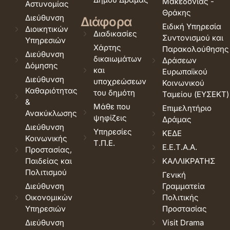
Μακεδονίας -
Αστυνομίας
Θράκης
Διεύθυνση
Διάφορα
Ειδική Υπηρεσία
Διοικητικών
Διαδικασίες
Συντονισμού και
Υπηρεσιών
Χάρτης
Παρακολούθησης
Διεύθυνση
δικαιωμάτων
Δράσεων
Δόμησης
και
Ευρωπαϊκού
Διεύθυνση
υποχρεώσεων
Κοινωνικού
Καθαριότητας
του δημότη
Ταμείου (ΕΥΣΕΚΤ)
&
Μάθε που
Επιμελητήριο
Ανακύκλωσης
ψηφίζεις
Δράμας
Διεύθυνση
Υπηρεσίες
ΚΕΔΕ
Κοινωνικής
Τ.Π.Ε.
Ε.Ε.Τ.Α.Α.
Προστασίας,
Παιδείας και
ΚΑΛΛΙΚΡΑΤΗΣ
Πολιτισμού
Γενική
Διεύθυνση
Γραμματεία
Οικονομικών
Πολιτικής
Υπηρεσιών
Προστασίας
Διεύθυνση
Visit Drama