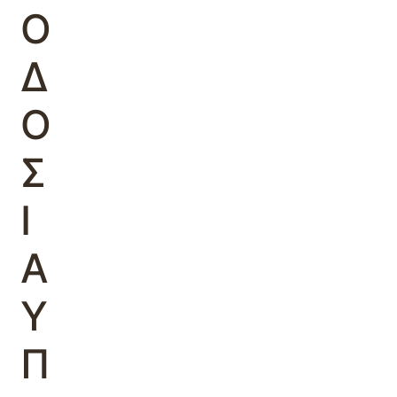
Ο
Δ
Ο
Σ
Ι
Α
Υ
Π