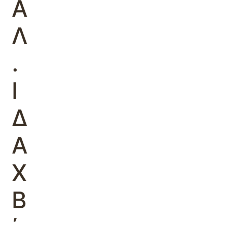
Α
Λ
.
Ι
Δ
Α
Χ
Β