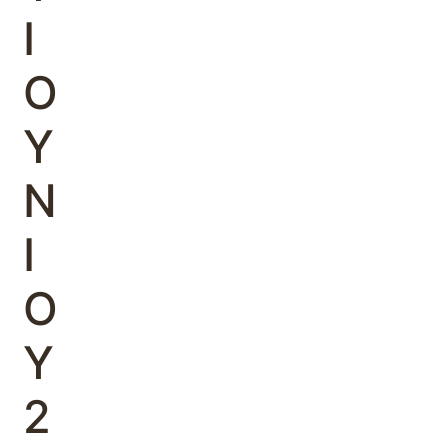
Ι
Ο
Υ
Ν
Ι
Ο
Υ
2