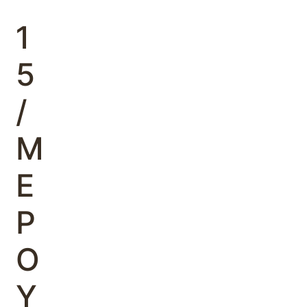
΄
1
5
/
Μ
Ε
Ρ
Ο
Υ