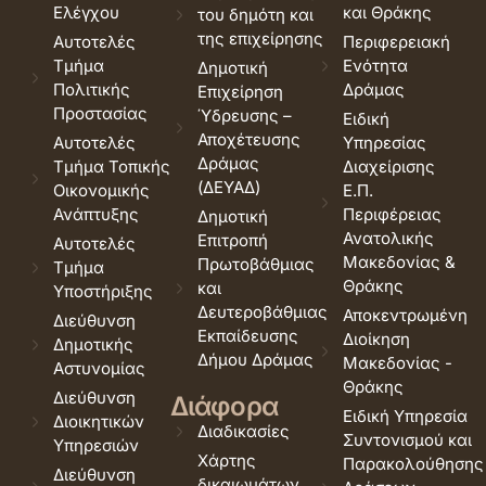
Ελέγχου
και Θράκης
του δημότη και
της επιχείρησης
Αυτοτελές
Περιφερειακή
Τμήμα
Ενότητα
Δημοτική
Πολιτικής
Δράμας
Επιχείρηση
Προστασίας
Ύδρευσης –
Ειδική
Αποχέτευσης
Αυτοτελές
Υπηρεσίας
Δράμας
Τμήμα Τοπικής
Διαχείρισης
(ΔΕΥΑΔ)
Οικονομικής
Ε.Π.
Ανάπτυξης
Περιφέρειας
Δημοτική
Ανατολικής
Επιτροπή
Αυτοτελές
Μακεδονίας &
Πρωτοβάθμιας
Τμήμα
Θράκης
και
Υποστήριξης
Δευτεροβάθμιας
Αποκεντρωμένη
Διεύθυνση
Εκπαίδευσης
Διοίκηση
Δημοτικής
Δήμου Δράμας
Μακεδονίας -
Αστυνομίας
Θράκης
Διεύθυνση
Διάφορα
Ειδική Υπηρεσία
Διοικητικών
Διαδικασίες
Συντονισμού και
Υπηρεσιών
Χάρτης
Παρακολούθησης
Διεύθυνση
δικαιωμάτων