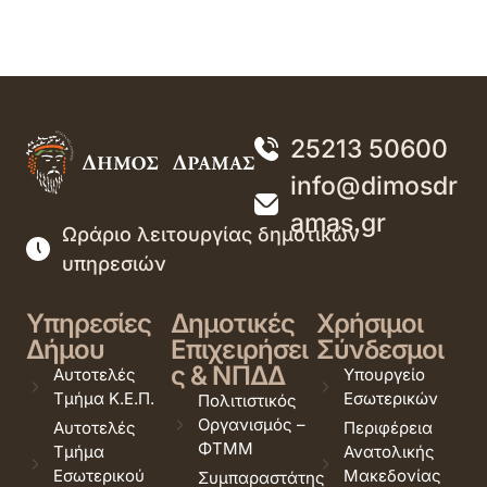
25213 50600
info@dimosdr
amas.gr
Ωράριο λειτουργίας δημοτικών
υπηρεσιών
Υπηρεσίες
Δημοτικές
Χρήσιμοι
Δήμου
Επιχειρήσει
Σύνδεσμοι
ς & ΝΠΔΔ
Αυτοτελές
Υπουργείο
Τμήμα Κ.Ε.Π.
Εσωτερικών
Πολιτιστικός
Οργανισμός –
Αυτοτελές
Περιφέρεια
ΦΤΜΜ
Τμήμα
Ανατολικής
Εσωτερικού
Μακεδονίας
Συμπαραστάτης