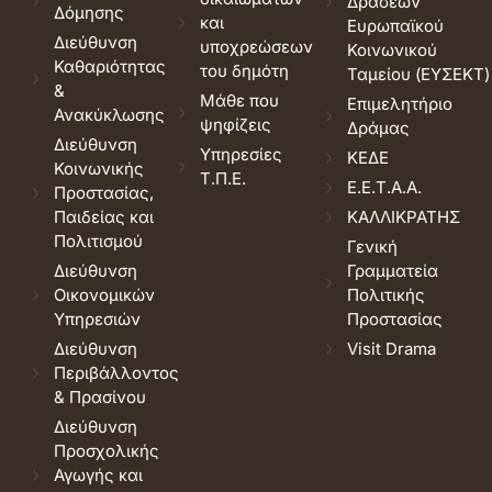
Δράσεων
Δόμησης
και
Ευρωπαϊκού
Διεύθυνση
υποχρεώσεων
Κοινωνικού
Καθαριότητας
του δημότη
Ταμείου (ΕΥΣΕΚΤ)
&
Μάθε που
Επιμελητήριο
Ανακύκλωσης
ψηφίζεις
Δράμας
Διεύθυνση
Υπηρεσίες
ΚΕΔΕ
Κοινωνικής
Τ.Π.Ε.
Ε.Ε.Τ.Α.Α.
Προστασίας,
Παιδείας και
ΚΑΛΛΙΚΡΑΤΗΣ
Πολιτισμού
Γενική
Διεύθυνση
Γραμματεία
Οικονομικών
Πολιτικής
Υπηρεσιών
Προστασίας
Διεύθυνση
Visit Drama
Περιβάλλοντος
& Πρασίνου
Διεύθυνση
Προσχολικής
Αγωγής και