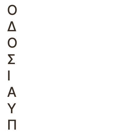
Ο
Δ
Ο
Σ
Ι
Α
Υ
Π