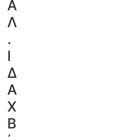
Α
Λ
.
Ι
Δ
Α
Χ
Β