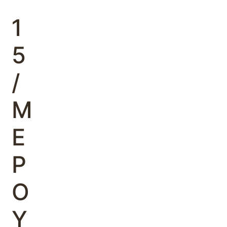
΄
1
5
/
Μ
Ε
Ρ
Ο
Υ