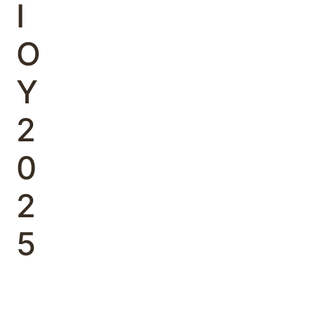
Ι
Ο
Υ
2
0
2
5