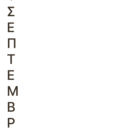
Σ
Ε
Π
Τ
Ε
Μ
Β
Ρ