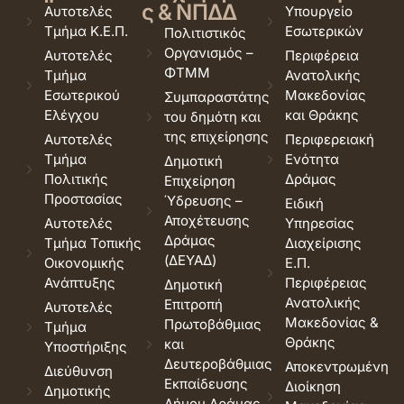
ς & ΝΠΔΔ
Αυτοτελές
Υπουργείο
Τμήμα Κ.Ε.Π.
Εσωτερικών
Πολιτιστικός
Οργανισμός –
Αυτοτελές
Περιφέρεια
ΦΤΜΜ
Τμήμα
Ανατολικής
Εσωτερικού
Μακεδονίας
Συμπαραστάτης
Ελέγχου
και Θράκης
του δημότη και
της επιχείρησης
Αυτοτελές
Περιφερειακή
Τμήμα
Ενότητα
Δημοτική
Πολιτικής
Δράμας
Επιχείρηση
Προστασίας
Ύδρευσης –
Ειδική
Αποχέτευσης
Αυτοτελές
Υπηρεσίας
Δράμας
Τμήμα Τοπικής
Διαχείρισης
(ΔΕΥΑΔ)
Οικονομικής
Ε.Π.
Ανάπτυξης
Περιφέρειας
Δημοτική
Ανατολικής
Επιτροπή
Αυτοτελές
Μακεδονίας &
Πρωτοβάθμιας
Τμήμα
Θράκης
και
Υποστήριξης
Δευτεροβάθμιας
Αποκεντρωμένη
Διεύθυνση
Εκπαίδευσης
Διοίκηση
Δημοτικής
Δήμου Δράμας