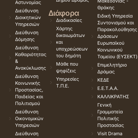
Μακεδονίας -
Αστυνομίας
Θράκης
Διεύθυνση
Διάφορα
Ειδική Υπηρεσία
Διοικητικών
Διαδικασίες
Συντονισμού και
Υπηρεσιών
Χάρτης
Παρακολούθησης
Διεύθυνση
δικαιωμάτων
Δράσεων
Δόμησης
και
Ευρωπαϊκού
Διεύθυνση
υποχρεώσεων
Κοινωνικού
Καθαριότητας
του δημότη
Ταμείου (ΕΥΣΕΚΤ)
&
Μάθε που
Επιμελητήριο
Ανακύκλωσης
ψηφίζεις
Δράμας
Διεύθυνση
Υπηρεσίες
ΚΕΔΕ
Κοινωνικής
Τ.Π.Ε.
Ε.Ε.Τ.Α.Α.
Προστασίας,
Παιδείας και
ΚΑΛΛΙΚΡΑΤΗΣ
Πολιτισμού
Γενική
Διεύθυνση
Γραμματεία
Οικονομικών
Πολιτικής
Υπηρεσιών
Προστασίας
Διεύθυνση
Visit Drama