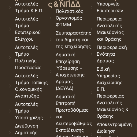
ς & ΝΠΔΔ
Αυτοτελές
Υπουργείο
Τμήμα Κ.Ε.Π.
Εσωτερικών
Πολιτιστικός
Οργανισμός –
Αυτοτελές
Περιφέρεια
ΦΤΜΜ
Τμήμα
Ανατολικής
Εσωτερικού
Μακεδονίας
Συμπαραστάτης
Ελέγχου
και Θράκης
του δημότη και
της επιχείρησης
Αυτοτελές
Περιφερειακή
Τμήμα
Ενότητα
Δημοτική
Πολιτικής
Δράμας
Επιχείρηση
Προστασίας
Ύδρευσης –
Ειδική
Αποχέτευσης
Αυτοτελές
Υπηρεσίας
Δράμας
Τμήμα Τοπικής
Διαχείρισης
(ΔΕΥΑΔ)
Οικονομικής
Ε.Π.
Ανάπτυξης
Περιφέρειας
Δημοτική
Ανατολικής
Επιτροπή
Αυτοτελές
Μακεδονίας &
Πρωτοβάθμιας
Τμήμα
Θράκης
και
Υποστήριξης
Δευτεροβάθμιας
Αποκεντρωμένη
Διεύθυνση
Εκπαίδευσης
Διοίκηση
Δημοτικής
Δήμου Δράμας