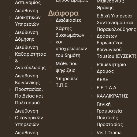
Μακεδονίας -
Αστυνομίας
Θράκης
Διεύθυνση
Διάφορα
Ειδική Υπηρεσία
Διοικητικών
Διαδικασίες
Συντονισμού και
Υπηρεσιών
Χάρτης
Παρακολούθησης
Διεύθυνση
δικαιωμάτων
Δράσεων
Δόμησης
και
Ευρωπαϊκού
Διεύθυνση
υποχρεώσεων
Κοινωνικού
Καθαριότητας
του δημότη
Ταμείου (ΕΥΣΕΚΤ)
&
Μάθε που
Επιμελητήριο
Ανακύκλωσης
ψηφίζεις
Δράμας
Διεύθυνση
Υπηρεσίες
ΚΕΔΕ
Κοινωνικής
Τ.Π.Ε.
Ε.Ε.Τ.Α.Α.
Προστασίας,
Παιδείας και
ΚΑΛΛΙΚΡΑΤΗΣ
Πολιτισμού
Γενική
Διεύθυνση
Γραμματεία
Οικονομικών
Πολιτικής
Υπηρεσιών
Προστασίας
Διεύθυνση
Visit Drama