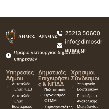
25213 50600
info@dimosdr
amas.gr
Ωράριο λειτουργίας δημοτικών
υπηρεσιών
Υπηρεσίες
Δημοτικές
Χρήσιμοι
Δήμου
Επιχειρήσει
Σύνδεσμοι
ς & ΝΠΔΔ
Αυτοτελές
Υπουργείο
Τμήμα Κ.Ε.Π.
Εσωτερικών
Πολιτιστικός
Οργανισμός –
Αυτοτελές
Περιφέρεια
ΦΤΜΜ
Τμήμα
Ανατολικής
Εσωτερικού
Μακεδονίας
Συμπαραστάτης