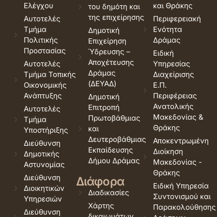
Ελέγχου
και Θράκης
του δημότη και
της επιχείρησης
Αυτοτελές
Περιφερειακή
Τμήμα
Ενότητα
Δημοτική
Πολιτικής
Δράμας
Επιχείρηση
Προστασίας
Ύδρευσης –
Ειδική
Αποχέτευσης
Αυτοτελές
Υπηρεσίας
Δράμας
Τμήμα Τοπικής
Διαχείρισης
(ΔΕΥΑΔ)
Οικονομικής
Ε.Π.
Ανάπτυξης
Περιφέρειας
Δημοτική
Ανατολικής
Επιτροπή
Αυτοτελές
Μακεδονίας &
Πρωτοβάθμιας
Τμήμα
Θράκης
και
Υποστήριξης
Δευτεροβάθμιας
Αποκεντρωμένη
Διεύθυνση
Εκπαίδευσης
Διοίκηση
Δημοτικής
Δήμου Δράμας
Μακεδονίας -
Αστυνομίας
Θράκης
Διεύθυνση
Διάφορα
Ειδική Υπηρεσία
Διοικητικών
Διαδικασίες
Συντονισμού και
Υπηρεσιών
Χάρτης
Παρακολούθησης
Διεύθυνση
δικαιωμάτων