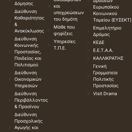
Δράσεων
Δόμησης
και
Ευρωπαϊκού
Διεύθυνση
υποχρεώσεων
Κοινωνικού
Καθαριότητας
του δημότη
Ταμείου (ΕΥΣΕΚΤ)
&
Μάθε που
Επιμελητήριο
Ανακύκλωσης
ψηφίζεις
Δράμας
Διεύθυνση
Υπηρεσίες
ΚΕΔΕ
Κοινωνικής
Τ.Π.Ε.
Ε.Ε.Τ.Α.Α.
Προστασίας,
Παιδείας και
ΚΑΛΛΙΚΡΑΤΗΣ
Πολιτισμού
Γενική
Διεύθυνση
Γραμματεία
Οικονομικών
Πολιτικής
Υπηρεσιών
Προστασίας
Διεύθυνση
Visit Drama
Περιβάλλοντος
& Πρασίνου
Διεύθυνση
Προσχολικής
Αγωγής και