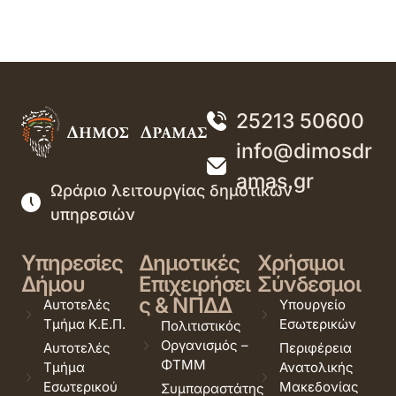
25213 50600
info@dimosdr
amas.gr
Ωράριο λειτουργίας δημοτικών
υπηρεσιών
Υπηρεσίες
Δημοτικές
Χρήσιμοι
Δήμου
Επιχειρήσει
Σύνδεσμοι
ς & ΝΠΔΔ
Αυτοτελές
Υπουργείο
Τμήμα Κ.Ε.Π.
Εσωτερικών
Πολιτιστικός
Οργανισμός –
Αυτοτελές
Περιφέρεια
ΦΤΜΜ
Τμήμα
Ανατολικής
Εσωτερικού
Μακεδονίας
Συμπαραστάτης