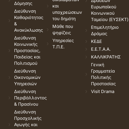
Δράσεων
Δόμησης
και
Ευρωπαϊκού
Διεύθυνση
υποχρεώσεων
Κοινωνικού
Καθαριότητας
του δημότη
Ταμείου (ΕΥΣΕΚΤ)
&
Μάθε που
Επιμελητήριο
Ανακύκλωσης
ψηφίζεις
Δράμας
Διεύθυνση
Υπηρεσίες
ΚΕΔΕ
Κοινωνικής
Τ.Π.Ε.
Ε.Ε.Τ.Α.Α.
Προστασίας,
Παιδείας και
ΚΑΛΛΙΚΡΑΤΗΣ
Πολιτισμού
Γενική
Διεύθυνση
Γραμματεία
Οικονομικών
Πολιτικής
Υπηρεσιών
Προστασίας
Διεύθυνση
Visit Drama
Περιβάλλοντος
& Πρασίνου
Διεύθυνση
Προσχολικής
Αγωγής και