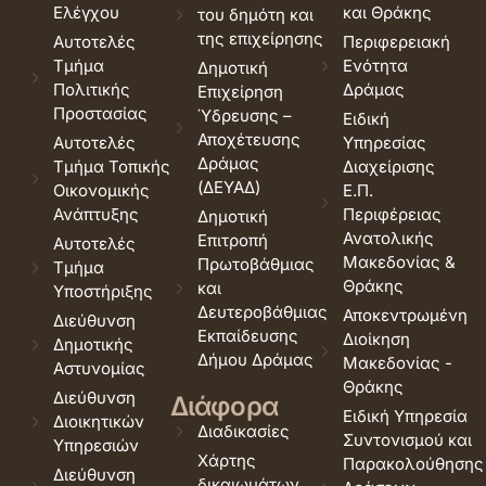
Ελέγχου
και Θράκης
του δημότη και
της επιχείρησης
Αυτοτελές
Περιφερειακή
Τμήμα
Ενότητα
Δημοτική
Πολιτικής
Δράμας
Επιχείρηση
Προστασίας
Ύδρευσης –
Ειδική
Αποχέτευσης
Αυτοτελές
Υπηρεσίας
Δράμας
Τμήμα Τοπικής
Διαχείρισης
(ΔΕΥΑΔ)
Οικονομικής
Ε.Π.
Ανάπτυξης
Περιφέρειας
Δημοτική
Ανατολικής
Επιτροπή
Αυτοτελές
Μακεδονίας &
Πρωτοβάθμιας
Τμήμα
Θράκης
και
Υποστήριξης
Δευτεροβάθμιας
Αποκεντρωμένη
Διεύθυνση
Εκπαίδευσης
Διοίκηση
Δημοτικής
Δήμου Δράμας
Μακεδονίας -
Αστυνομίας
Θράκης
Διεύθυνση
Διάφορα
Ειδική Υπηρεσία
Διοικητικών
Διαδικασίες
Συντονισμού και
Υπηρεσιών
Χάρτης
Παρακολούθησης
Διεύθυνση
δικαιωμάτων