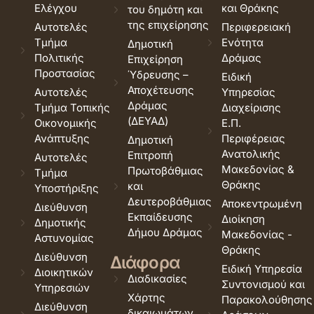
Ελέγχου
και Θράκης
του δημότη και
της επιχείρησης
Αυτοτελές
Περιφερειακή
Τμήμα
Ενότητα
Δημοτική
Πολιτικής
Δράμας
Επιχείρηση
Προστασίας
Ύδρευσης –
Ειδική
Αποχέτευσης
Αυτοτελές
Υπηρεσίας
Δράμας
Τμήμα Τοπικής
Διαχείρισης
(ΔΕΥΑΔ)
Οικονομικής
Ε.Π.
Ανάπτυξης
Περιφέρειας
Δημοτική
Ανατολικής
Επιτροπή
Αυτοτελές
Μακεδονίας &
Πρωτοβάθμιας
Τμήμα
Θράκης
και
Υποστήριξης
Δευτεροβάθμιας
Αποκεντρωμένη
Διεύθυνση
Εκπαίδευσης
Διοίκηση
Δημοτικής
Δήμου Δράμας
Μακεδονίας -
Αστυνομίας
Θράκης
Διεύθυνση
Διάφορα
Ειδική Υπηρεσία
Διοικητικών
Διαδικασίες
Συντονισμού και
Υπηρεσιών
Χάρτης
Παρακολούθησης
Διεύθυνση
δικαιωμάτων