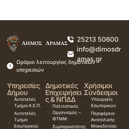
25213 50600
info@dimosdr
amas.gr
Ωράριο λειτουργίας δημοτικών
υπηρεσιών
Υπηρεσίες
Δημοτικές
Χρήσιμοι
Δήμου
Επιχειρήσει
Σύνδεσμοι
ς & ΝΠΔΔ
Αυτοτελές
Υπουργείο
Τμήμα Κ.Ε.Π.
Εσωτερικών
Πολιτιστικός
Οργανισμός –
Αυτοτελές
Περιφέρεια
ΦΤΜΜ
Τμήμα
Ανατολικής
Εσωτερικού
Μακεδονίας
Συμπαραστάτης