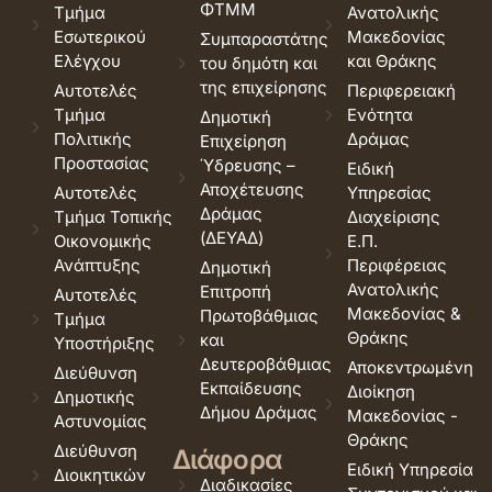
ΦΤΜΜ
Τμήμα
Ανατολικής
Εσωτερικού
Μακεδονίας
Συμπαραστάτης
Ελέγχου
και Θράκης
του δημότη και
της επιχείρησης
Αυτοτελές
Περιφερειακή
Τμήμα
Ενότητα
Δημοτική
Πολιτικής
Δράμας
Επιχείρηση
Προστασίας
Ύδρευσης –
Ειδική
Αποχέτευσης
Αυτοτελές
Υπηρεσίας
Δράμας
Τμήμα Τοπικής
Διαχείρισης
(ΔΕΥΑΔ)
Οικονομικής
Ε.Π.
Ανάπτυξης
Περιφέρειας
Δημοτική
Ανατολικής
Επιτροπή
Αυτοτελές
Μακεδονίας &
Πρωτοβάθμιας
Τμήμα
Θράκης
και
Υποστήριξης
Δευτεροβάθμιας
Αποκεντρωμένη
Διεύθυνση
Εκπαίδευσης
Διοίκηση
Δημοτικής
Δήμου Δράμας
Μακεδονίας -
Αστυνομίας
Θράκης
Διεύθυνση
Διάφορα
Ειδική Υπηρεσία
Διοικητικών
Διαδικασίες