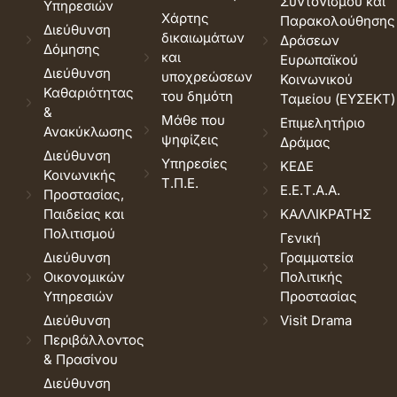
Συντονισμού και
Υπηρεσιών
Χάρτης
Παρακολούθησης
Διεύθυνση
δικαιωμάτων
Δράσεων
Δόμησης
και
Ευρωπαϊκού
Διεύθυνση
υποχρεώσεων
Κοινωνικού
Καθαριότητας
του δημότη
Ταμείου (ΕΥΣΕΚΤ)
&
Μάθε που
Επιμελητήριο
Ανακύκλωσης
ψηφίζεις
Δράμας
Διεύθυνση
Υπηρεσίες
ΚΕΔΕ
Κοινωνικής
Τ.Π.Ε.
Ε.Ε.Τ.Α.Α.
Προστασίας,
Παιδείας και
ΚΑΛΛΙΚΡΑΤΗΣ
Πολιτισμού
Γενική
Διεύθυνση
Γραμματεία
Οικονομικών
Πολιτικής
Υπηρεσιών
Προστασίας
Διεύθυνση
Visit Drama
Περιβάλλοντος
& Πρασίνου
Διεύθυνση