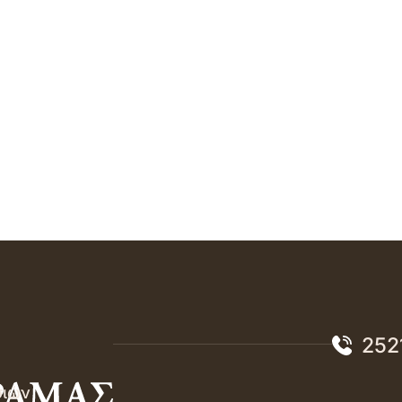
252
σιών