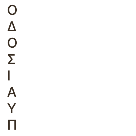
Ο
Δ
Ο
Σ
Ι
Α
Υ
Π