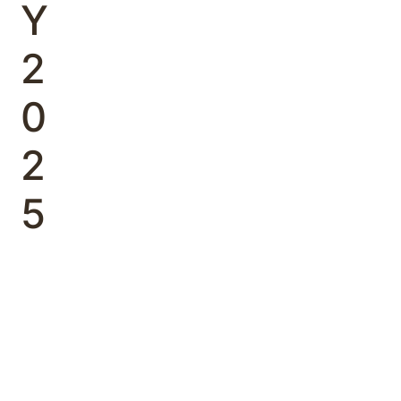
Υ
2
0
2
5