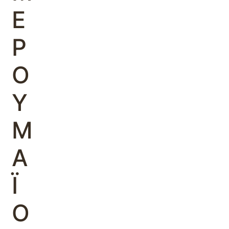
Ε
Ρ
Ο
Υ
Μ
Α
Ϊ
Ο