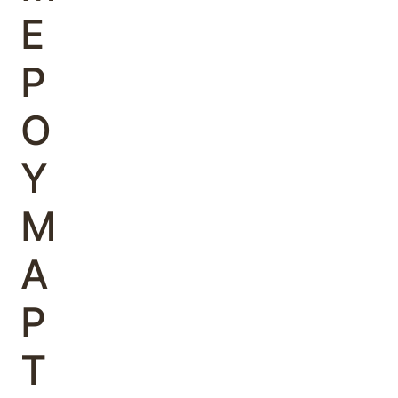
Ε
Ρ
Ο
Υ
Μ
Α
Ρ
Τ