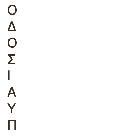
Ο
Δ
Ο
Σ
Ι
Α
Υ
Π