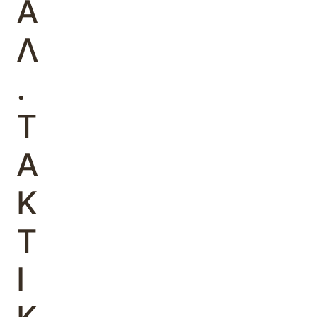
Α
Λ
.
Τ
Α
Κ
Τ
Ι