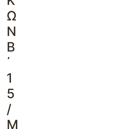
Κ
Ω
Ν
Β
΄
1
5
/
Μ