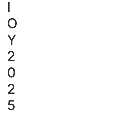
Ι
Ο
Υ
2
0
2
5