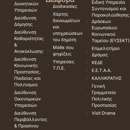
Ειδική Υπηρεσία
Διοικητικών
Διαδικασίες
Συντονισμού και
Υπηρεσιών
Χάρτης
Παρακολούθησης
Διεύθυνση
δικαιωμάτων
Δράσεων
Δόμησης
και
Ευρωπαϊκού
Διεύθυνση
υποχρεώσεων
Κοινωνικού
Καθαριότητας
του δημότη
Ταμείου (ΕΥΣΕΚΤ)
&
Μάθε που
Επιμελητήριο
Ανακύκλωσης
ψηφίζεις
Δράμας
Διεύθυνση
Υπηρεσίες
ΚΕΔΕ
Κοινωνικής
Τ.Π.Ε.
Ε.Ε.Τ.Α.Α.
Προστασίας,
Παιδείας και
ΚΑΛΛΙΚΡΑΤΗΣ
Πολιτισμού
Γενική
Διεύθυνση
Γραμματεία
Οικονομικών
Πολιτικής
Υπηρεσιών
Προστασίας
Διεύθυνση
Visit Drama
Περιβάλλοντος
& Πρασίνου