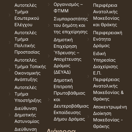
Οργανισμός –
Αυτοτελές
Περιφέρεια
ΦΤΜΜ
Τμήμα
Ανατολικής
Εσωτερικού
Μακεδονίας
Συμπαραστάτης
Ελέγχου
και Θράκης
του δημότη και
της επιχείρησης
Αυτοτελές
Περιφερειακή
Τμήμα
Ενότητα
Δημοτική
Πολιτικής
Δράμας
Επιχείρηση
Προστασίας
Ύδρευσης –
Ειδική
Αποχέτευσης
Αυτοτελές
Υπηρεσίας
Δράμας
Τμήμα Τοπικής
Διαχείρισης
(ΔΕΥΑΔ)
Οικονομικής
Ε.Π.
Ανάπτυξης
Περιφέρειας
Δημοτική
Ανατολικής
Επιτροπή
Αυτοτελές
Μακεδονίας &
Πρωτοβάθμιας
Τμήμα
Θράκης
και
Υποστήριξης
Δευτεροβάθμιας
Αποκεντρωμένη
Διεύθυνση
Εκπαίδευσης
Διοίκηση
Δημοτικής
Δήμου Δράμας
Μακεδονίας -
Αστυνομίας
Θράκης
Διεύθυνση
Διάφορα