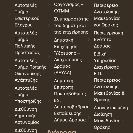
Οργανισμός –
Αυτοτελές
Περιφέρεια
ΦΤΜΜ
Τμήμα
Ανατολικής
Εσωτερικού
Μακεδονίας
Συμπαραστάτης
Ελέγχου
και Θράκης
του δημότη και
της επιχείρησης
Αυτοτελές
Περιφερειακή
Τμήμα
Ενότητα
Δημοτική
Πολιτικής
Δράμας
Επιχείρηση
Προστασίας
Ύδρευσης –
Ειδική
Αποχέτευσης
Αυτοτελές
Υπηρεσίας
Δράμας
Τμήμα Τοπικής
Διαχείρισης
(ΔΕΥΑΔ)
Οικονομικής
Ε.Π.
Ανάπτυξης
Περιφέρειας
Δημοτική
Ανατολικής
Επιτροπή
Αυτοτελές
Μακεδονίας &
Πρωτοβάθμιας
Τμήμα
Θράκης
και
Υποστήριξης
Δευτεροβάθμιας
Αποκεντρωμένη
Διεύθυνση
Εκπαίδευσης
Διοίκηση
Δημοτικής
Δήμου Δράμας
Μακεδονίας -
Αστυνομίας
Θράκης
Διεύθυνση
Διάφορα