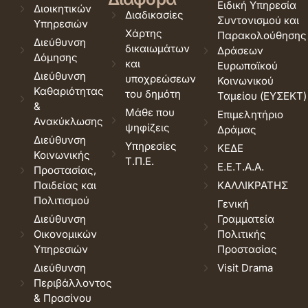
Ειδική Υπηρεσία
Διοικητικών
Διαδικασίες
Συντονισμού και
Υπηρεσιών
Χάρτης
Παρακολούθησης
Διεύθυνση
δικαιωμάτων
Δράσεων
Δόμησης
και
Ευρωπαϊκού
Διεύθυνση
υποχρεώσεων
Κοινωνικού
Καθαριότητας
του δημότη
Ταμείου (ΕΥΣΕΚΤ)
&
Μάθε που
Επιμελητήριο
Ανακύκλωσης
ψηφίζεις
Δράμας
Διεύθυνση
Υπηρεσίες
ΚΕΔΕ
Κοινωνικής
Τ.Π.Ε.
Ε.Ε.Τ.Α.Α.
Προστασίας,
Παιδείας και
ΚΑΛΛΙΚΡΑΤΗΣ
Πολιτισμού
Γενική
Διεύθυνση
Γραμματεία
Οικονομικών
Πολιτικής
Υπηρεσιών
Προστασίας
Διεύθυνση
Visit Drama
Περιβάλλοντος
& Πρασίνου