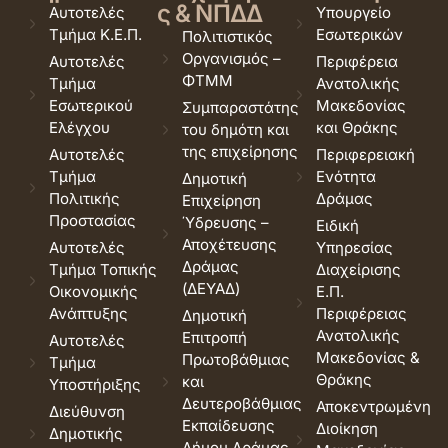
ς & ΝΠΔΔ
Αυτοτελές
Υπουργείο
Τμήμα Κ.Ε.Π.
Εσωτερικών
Πολιτιστικός
Οργανισμός –
Αυτοτελές
Περιφέρεια
ΦΤΜΜ
Τμήμα
Ανατολικής
Εσωτερικού
Μακεδονίας
Συμπαραστάτης
Ελέγχου
και Θράκης
του δημότη και
της επιχείρησης
Αυτοτελές
Περιφερειακή
Τμήμα
Ενότητα
Δημοτική
Πολιτικής
Δράμας
Επιχείρηση
Προστασίας
Ύδρευσης –
Ειδική
Αποχέτευσης
Αυτοτελές
Υπηρεσίας
Δράμας
Τμήμα Τοπικής
Διαχείρισης
(ΔΕΥΑΔ)
Οικονομικής
Ε.Π.
Ανάπτυξης
Περιφέρειας
Δημοτική
Ανατολικής
Επιτροπή
Αυτοτελές
Μακεδονίας &
Πρωτοβάθμιας
Τμήμα
Θράκης
και
Υποστήριξης
Δευτεροβάθμιας
Αποκεντρωμένη
Διεύθυνση
Εκπαίδευσης
Διοίκηση
Δημοτικής
Δήμου Δράμας