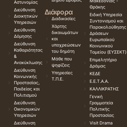
Μακεδονίας -
Αστυνομίας
Θράκης
Διεύθυνση
Διάφορα
Ειδική Υπηρεσία
Διοικητικών
Διαδικασίες
Συντονισμού και
Υπηρεσιών
Χάρτης
Παρακολούθησης
Διεύθυνση
δικαιωμάτων
Δράσεων
Δόμησης
και
Ευρωπαϊκού
Διεύθυνση
υποχρεώσεων
Κοινωνικού
Καθαριότητας
του δημότη
Ταμείου (ΕΥΣΕΚΤ)
&
Μάθε που
Επιμελητήριο
Ανακύκλωσης
ψηφίζεις
Δράμας
Διεύθυνση
Υπηρεσίες
ΚΕΔΕ
Κοινωνικής
Τ.Π.Ε.
Ε.Ε.Τ.Α.Α.
Προστασίας,
Παιδείας και
ΚΑΛΛΙΚΡΑΤΗΣ
Πολιτισμού
Γενική
Διεύθυνση
Γραμματεία
Οικονομικών
Πολιτικής
Υπηρεσιών
Προστασίας
Διεύθυνση
Visit Drama