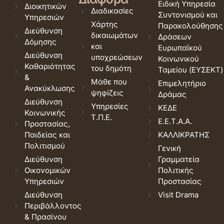
Ειδική Υπηρεσία
Διοικητικών
Διαδικασίες
Συντονισμού και
Υπηρεσιών
Χάρτης
Παρακολούθησης
Διεύθυνση
δικαιωμάτων
Δράσεων
Δόμησης
και
Ευρωπαϊκού
Διεύθυνση
υποχρεώσεων
Κοινωνικού
Καθαριότητας
του δημότη
Ταμείου (ΕΥΣΕΚΤ)
&
Μάθε που
Επιμελητήριο
Ανακύκλωσης
ψηφίζεις
Δράμας
Διεύθυνση
Υπηρεσίες
ΚΕΔΕ
Κοινωνικής
Τ.Π.Ε.
Ε.Ε.Τ.Α.Α.
Προστασίας,
Παιδείας και
ΚΑΛΛΙΚΡΑΤΗΣ
Πολιτισμού
Γενική
Διεύθυνση
Γραμματεία
Οικονομικών
Πολιτικής
Υπηρεσιών
Προστασίας
Διεύθυνση
Visit Drama
Περιβάλλοντος
& Πρασίνου