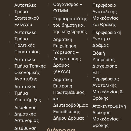
Οργανισμός –
Αυτοτελές
Περιφέρεια
ΦΤΜΜ
Τμήμα
Ανατολικής
Εσωτερικού
Μακεδονίας
Συμπαραστάτης
Ελέγχου
και Θράκης
του δημότη και
της επιχείρησης
Αυτοτελές
Περιφερειακή
Τμήμα
Ενότητα
Δημοτική
Πολιτικής
Δράμας
Επιχείρηση
Προστασίας
Ύδρευσης –
Ειδική
Αποχέτευσης
Αυτοτελές
Υπηρεσίας
Δράμας
Τμήμα Τοπικής
Διαχείρισης
(ΔΕΥΑΔ)
Οικονομικής
Ε.Π.
Ανάπτυξης
Περιφέρειας
Δημοτική
Ανατολικής
Επιτροπή
Αυτοτελές
Μακεδονίας &
Πρωτοβάθμιας
Τμήμα
Θράκης
και
Υποστήριξης
Δευτεροβάθμιας
Αποκεντρωμένη
Διεύθυνση
Εκπαίδευσης
Διοίκηση
Δημοτικής
Δήμου Δράμας
Μακεδονίας -
Αστυνομίας
Θράκης
Διεύθυνση
Διάφορα