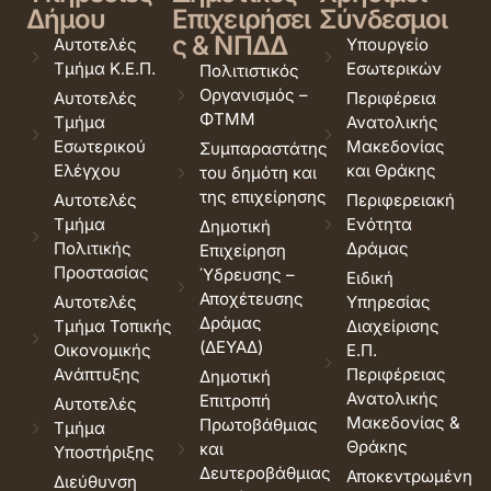
Δήμου
Επιχειρήσει
Σύνδεσμοι
ς & ΝΠΔΔ
Αυτοτελές
Υπουργείο
Τμήμα Κ.Ε.Π.
Εσωτερικών
Πολιτιστικός
Οργανισμός –
Αυτοτελές
Περιφέρεια
ΦΤΜΜ
Τμήμα
Ανατολικής
Εσωτερικού
Μακεδονίας
Συμπαραστάτης
Ελέγχου
και Θράκης
του δημότη και
της επιχείρησης
Αυτοτελές
Περιφερειακή
Τμήμα
Ενότητα
Δημοτική
Πολιτικής
Δράμας
Επιχείρηση
Προστασίας
Ύδρευσης –
Ειδική
Αποχέτευσης
Αυτοτελές
Υπηρεσίας
Δράμας
Τμήμα Τοπικής
Διαχείρισης
(ΔΕΥΑΔ)
Οικονομικής
Ε.Π.
Ανάπτυξης
Περιφέρειας
Δημοτική
Ανατολικής
Επιτροπή
Αυτοτελές
Μακεδονίας &
Πρωτοβάθμιας
Τμήμα
Θράκης
και
Υποστήριξης
Δευτεροβάθμιας
Αποκεντρωμένη
Διεύθυνση