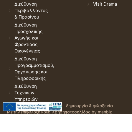
Διεύθυνση
Visit Drama
Περιβάλλοντος
& Πρασίνου
Διεύθυνση
Προσχολικής
Αγωγής και
Φροντίδας
Οικογένειας
Διεύθυνση
Προγραμματισμού,
Οργάνωσης και
Πληροφορικής
Διεύθυνση
Τεχνικών
Υπηρεσιών
© 2026 Δήμος Δράμας.
Όροι
δημιουργία & φιλοξενία
Με την επιφύλαξη κάθε
Χρήσης
ιστοσελίδας by manbiz
νόμιμου δικαιώματος.