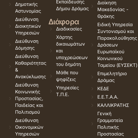
Εκπαίδευσης
Διοίκηση
Δημοτικής
Δήμου Δράμας
Μακεδονίας -
Αστυνομίας
Θράκης
Διεύθυνση
Διάφορα
Ειδική Υπηρεσία
Διοικητικών
Διαδικασίες
Συντονισμού και
Υπηρεσιών
Χάρτης
Παρακολούθησης
Διεύθυνση
δικαιωμάτων
Δράσεων
Δόμησης
και
Ευρωπαϊκού
Διεύθυνση
υποχρεώσεων
Κοινωνικού
Καθαριότητας
του δημότη
Ταμείου (ΕΥΣΕΚΤ)
&
Μάθε που
Επιμελητήριο
Ανακύκλωσης
ψηφίζεις
Δράμας
Διεύθυνση
Υπηρεσίες
ΚΕΔΕ
Κοινωνικής
Τ.Π.Ε.
Ε.Ε.Τ.Α.Α.
Προστασίας,
Παιδείας και
ΚΑΛΛΙΚΡΑΤΗΣ
Πολιτισμού
Γενική
Διεύθυνση
Γραμματεία
Οικονομικών
Πολιτικής
Υπηρεσιών
Προστασίας