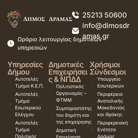
25213 50600
info@dimosdr
amas.gr
Ωράριο λειτουργίας δημοτικών
υπηρεσιών
Υπηρεσίες
Δημοτικές
Χρήσιμοι
Δήμου
Επιχειρήσει
Σύνδεσμοι
ς & ΝΠΔΔ
Αυτοτελές
Υπουργείο
Τμήμα Κ.Ε.Π.
Εσωτερικών
Πολιτιστικός
Οργανισμός –
Αυτοτελές
Περιφέρεια
ΦΤΜΜ
Τμήμα
Ανατολικής
Εσωτερικού
Μακεδονίας
Συμπαραστάτης
Ελέγχου
και Θράκης
του δημότη και
της επιχείρησης
Αυτοτελές
Περιφερειακή
Τμήμα
Ενότητα
Δημοτική
Πολιτικής
Δράμας
Επιχείρηση