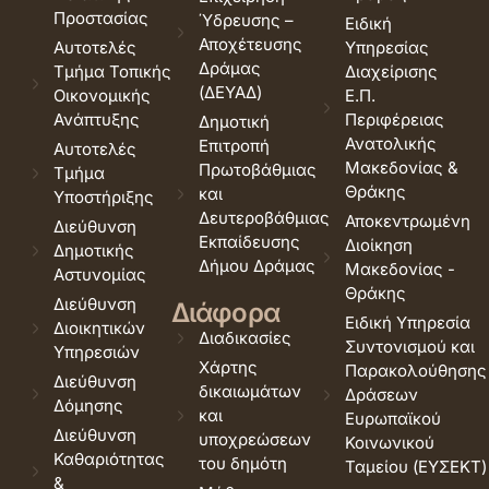
Προστασίας
Ύδρευσης –
Ειδική
Αποχέτευσης
Αυτοτελές
Υπηρεσίας
Δράμας
Τμήμα Τοπικής
Διαχείρισης
(ΔΕΥΑΔ)
Οικονομικής
Ε.Π.
Ανάπτυξης
Περιφέρειας
Δημοτική
Ανατολικής
Επιτροπή
Αυτοτελές
Μακεδονίας &
Πρωτοβάθμιας
Τμήμα
Θράκης
και
Υποστήριξης
Δευτεροβάθμιας
Αποκεντρωμένη
Διεύθυνση
Εκπαίδευσης
Διοίκηση
Δημοτικής
Δήμου Δράμας
Μακεδονίας -
Αστυνομίας
Θράκης
Διεύθυνση
Διάφορα
Ειδική Υπηρεσία
Διοικητικών
Διαδικασίες
Συντονισμού και
Υπηρεσιών
Χάρτης
Παρακολούθησης
Διεύθυνση
δικαιωμάτων
Δράσεων
Δόμησης
και
Ευρωπαϊκού
Διεύθυνση
υποχρεώσεων
Κοινωνικού
Καθαριότητας
του δημότη
Ταμείου (ΕΥΣΕΚΤ)
&