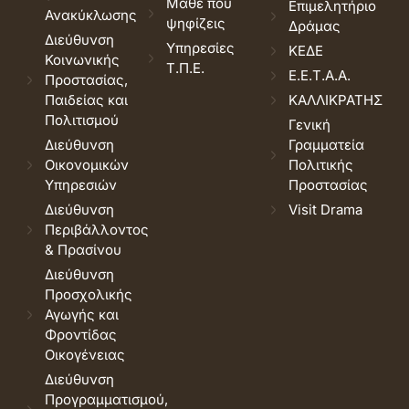
Μάθε που
Επιμελητήριο
Ανακύκλωσης
ψηφίζεις
Δράμας
Διεύθυνση
Υπηρεσίες
ΚΕΔΕ
Κοινωνικής
Τ.Π.Ε.
Ε.Ε.Τ.Α.Α.
Προστασίας,
Παιδείας και
ΚΑΛΛΙΚΡΑΤΗΣ
Πολιτισμού
Γενική
Διεύθυνση
Γραμματεία
Οικονομικών
Πολιτικής
Υπηρεσιών
Προστασίας
Διεύθυνση
Visit Drama
Περιβάλλοντος
& Πρασίνου
Διεύθυνση
Προσχολικής
Αγωγής και
Φροντίδας
Οικογένειας
Διεύθυνση
Προγραμματισμού,