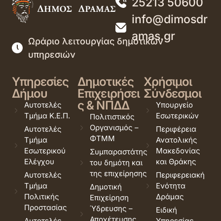
25213 50600
info@dimosdr
amas.gr
Ωράριο λειτουργίας δημοτικών
υπηρεσιών
Υπηρεσίες
Δημοτικές
Χρήσιμοι
Δήμου
Επιχειρήσει
Σύνδεσμοι
ς & ΝΠΔΔ
Αυτοτελές
Υπουργείο
Τμήμα Κ.Ε.Π.
Εσωτερικών
Πολιτιστικός
Οργανισμός –
Αυτοτελές
Περιφέρεια
ΦΤΜΜ
Τμήμα
Ανατολικής
Εσωτερικού
Μακεδονίας
Συμπαραστάτης
Ελέγχου
και Θράκης
του δημότη και
της επιχείρησης
Αυτοτελές
Περιφερειακή
Τμήμα
Ενότητα
Δημοτική
Πολιτικής
Δράμας
Επιχείρηση
Προστασίας
Ύδρευσης –
Ειδική
Αποχέτευσης
Αυτοτελές
Υπηρεσίας