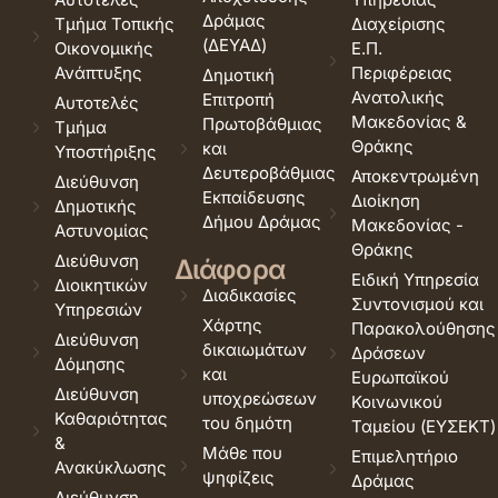
Δράμας
Τμήμα Τοπικής
Διαχείρισης
(ΔΕΥΑΔ)
Οικονομικής
Ε.Π.
Ανάπτυξης
Περιφέρειας
Δημοτική
Ανατολικής
Επιτροπή
Αυτοτελές
Μακεδονίας &
Πρωτοβάθμιας
Τμήμα
Θράκης
και
Υποστήριξης
Δευτεροβάθμιας
Αποκεντρωμένη
Διεύθυνση
Εκπαίδευσης
Διοίκηση
Δημοτικής
Δήμου Δράμας
Μακεδονίας -
Αστυνομίας
Θράκης
Διεύθυνση
Διάφορα
Ειδική Υπηρεσία
Διοικητικών
Διαδικασίες
Συντονισμού και
Υπηρεσιών
Χάρτης
Παρακολούθησης
Διεύθυνση
δικαιωμάτων
Δράσεων
Δόμησης
και
Ευρωπαϊκού
Διεύθυνση
υποχρεώσεων
Κοινωνικού
Καθαριότητας
του δημότη
Ταμείου (ΕΥΣΕΚΤ)
&
Μάθε που
Επιμελητήριο
Ανακύκλωσης
ψηφίζεις
Δράμας
Διεύθυνση