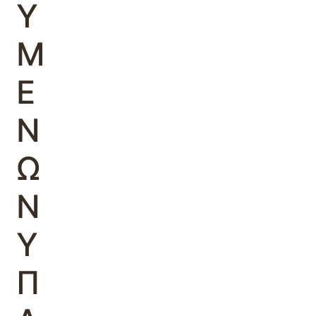
Υ
Μ
Ε
Ν
Ω
Ν
Υ
Π