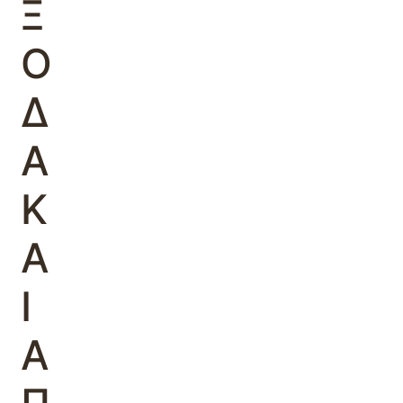
Ξ
Ο
Δ
Α
Κ
Α
Ι
Α