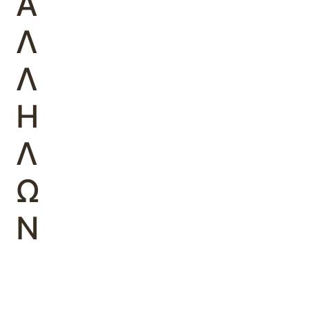
Α
Λ
Λ
Η
Λ
Ω
Ν