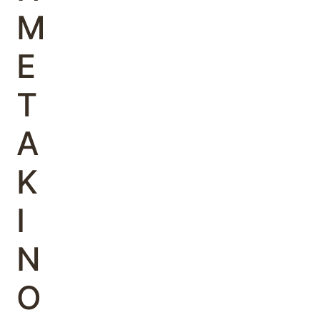
Μ
Ε
Τ
Α
Κ
Ι
Ν
Ο