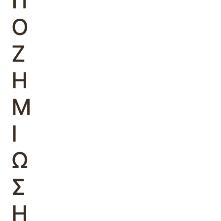
Π
Ο
Ζ
Η
Μ
Ι
Ω
Σ
Η