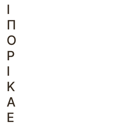
Ι
Π
Ο
Ρ
Ι
Κ
Α
Ε