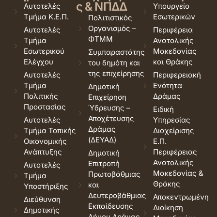
ς & ΝΠΔΔ
Αυτοτελές
Υπουργείο
Τμήμα Κ.Ε.Π.
Εσωτερικών
Πολιτιστικός
Οργανισμός –
Αυτοτελές
Περιφέρεια
ΦΤΜΜ
Τμήμα
Ανατολικής
Εσωτερικού
Μακεδονίας
Συμπαραστάτης
Ελέγχου
και Θράκης
του δημότη και
της επιχείρησης
Αυτοτελές
Περιφερειακή
Τμήμα
Ενότητα
Δημοτική
Πολιτικής
Δράμας
Επιχείρηση
Προστασίας
Ύδρευσης –
Ειδική
Αποχέτευσης
Αυτοτελές
Υπηρεσίας
Δράμας
Τμήμα Τοπικής
Διαχείρισης
(ΔΕΥΑΔ)
Οικονομικής
Ε.Π.
Ανάπτυξης
Περιφέρειας
Δημοτική
Ανατολικής
Επιτροπή
Αυτοτελές
Μακεδονίας &
Πρωτοβάθμιας
Τμήμα
Θράκης
και
Υποστήριξης
Δευτεροβάθμιας
Αποκεντρωμένη
Διεύθυνση
Εκπαίδευσης
Διοίκηση
Δημοτικής
Δήμου Δράμας