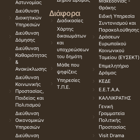
Μακεδονίας -
Αστυνομίας
Θράκης
Διεύθυνση
Διάφορα
Ειδική Υπηρεσία
Διοικητικών
Διαδικασίες
Συντονισμού και
Υπηρεσιών
Χάρτης
Παρακολούθησης
Διεύθυνση
δικαιωμάτων
Δράσεων
Δόμησης
και
Ευρωπαϊκού
Διεύθυνση
υποχρεώσεων
Κοινωνικού
Καθαριότητας
του δημότη
Ταμείου (ΕΥΣΕΚΤ)
&
Μάθε που
Επιμελητήριο
Ανακύκλωσης
ψηφίζεις
Δράμας
Διεύθυνση
Υπηρεσίες
ΚΕΔΕ
Κοινωνικής
Τ.Π.Ε.
Ε.Ε.Τ.Α.Α.
Προστασίας,
Παιδείας και
ΚΑΛΛΙΚΡΑΤΗΣ
Πολιτισμού
Γενική
Διεύθυνση
Γραμματεία
Οικονομικών
Πολιτικής
Υπηρεσιών
Προστασίας
Διεύθυνση
Visit Drama