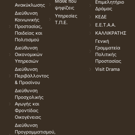
Μάθε που
Επιμελητήριο
Ανακύκλωσης
ψηφίζεις
Δράμας
Διεύθυνση
Υπηρεσίες
ΚΕΔΕ
Κοινωνικής
Τ.Π.Ε.
Ε.Ε.Τ.Α.Α.
Προστασίας,
Παιδείας και
ΚΑΛΛΙΚΡΑΤΗΣ
Πολιτισμού
Γενική
Διεύθυνση
Γραμματεία
Οικονομικών
Πολιτικής
Υπηρεσιών
Προστασίας
Διεύθυνση
Visit Drama
Περιβάλλοντος
& Πρασίνου
Διεύθυνση
Προσχολικής
Αγωγής και
Φροντίδας
Οικογένειας
Διεύθυνση
Προγραμματισμού,