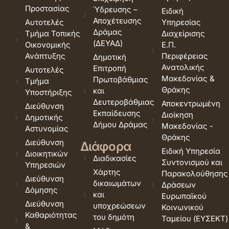
Προστασίας
Ύδρευσης –
Ειδική
Αποχέτευσης
Αυτοτελές
Υπηρεσίας
Δράμας
Τμήμα Τοπικής
Διαχείρισης
(ΔΕΥΑΔ)
Οικονομικής
Ε.Π.
Ανάπτυξης
Περιφέρειας
Δημοτική
Ανατολικής
Επιτροπή
Αυτοτελές
Μακεδονίας &
Πρωτοβάθμιας
Τμήμα
Θράκης
και
Υποστήριξης
Δευτεροβάθμιας
Αποκεντρωμένη
Διεύθυνση
Εκπαίδευσης
Διοίκηση
Δημοτικής
Δήμου Δράμας
Μακεδονίας -
Αστυνομίας
Θράκης
Διεύθυνση
Διάφορα
Ειδική Υπηρεσία
Διοικητικών
Διαδικασίες
Συντονισμού και
Υπηρεσιών
Χάρτης
Παρακολούθησης
Διεύθυνση
δικαιωμάτων
Δράσεων
Δόμησης
και
Ευρωπαϊκού
Διεύθυνση
υποχρεώσεων
Κοινωνικού
Καθαριότητας
του δημότη
Ταμείου (ΕΥΣΕΚΤ)
&