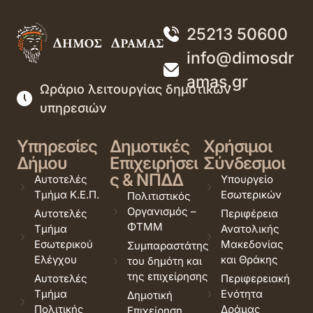
25213 50600
info@dimosdr
amas.gr
Ωράριο λειτουργίας δημοτικών
υπηρεσιών
Υπηρεσίες
Δημοτικές
Χρήσιμοι
Δήμου
Επιχειρήσει
Σύνδεσμοι
ς & ΝΠΔΔ
Αυτοτελές
Υπουργείο
Τμήμα Κ.Ε.Π.
Εσωτερικών
Πολιτιστικός
Οργανισμός –
Αυτοτελές
Περιφέρεια
ΦΤΜΜ
Τμήμα
Ανατολικής
Εσωτερικού
Μακεδονίας
Συμπαραστάτης
Ελέγχου
και Θράκης
του δημότη και
της επιχείρησης
Αυτοτελές
Περιφερειακή
Τμήμα
Ενότητα
Δημοτική
Πολιτικής
Δράμας
Επιχείρηση