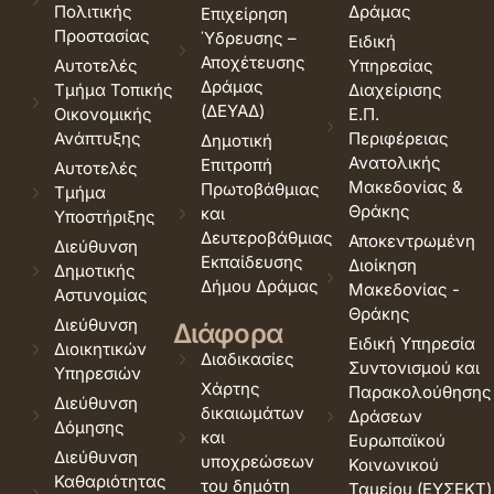
Πολιτικής
Δράμας
Επιχείρηση
Προστασίας
Ύδρευσης –
Ειδική
Αποχέτευσης
Αυτοτελές
Υπηρεσίας
Δράμας
Τμήμα Τοπικής
Διαχείρισης
(ΔΕΥΑΔ)
Οικονομικής
Ε.Π.
Ανάπτυξης
Περιφέρειας
Δημοτική
Ανατολικής
Επιτροπή
Αυτοτελές
Μακεδονίας &
Πρωτοβάθμιας
Τμήμα
Θράκης
και
Υποστήριξης
Δευτεροβάθμιας
Αποκεντρωμένη
Διεύθυνση
Εκπαίδευσης
Διοίκηση
Δημοτικής
Δήμου Δράμας
Μακεδονίας -
Αστυνομίας
Θράκης
Διεύθυνση
Διάφορα
Ειδική Υπηρεσία
Διοικητικών
Διαδικασίες
Συντονισμού και
Υπηρεσιών
Χάρτης
Παρακολούθησης
Διεύθυνση
δικαιωμάτων
Δράσεων
Δόμησης
και
Ευρωπαϊκού
Διεύθυνση
υποχρεώσεων
Κοινωνικού
Καθαριότητας
του δημότη
Ταμείου (ΕΥΣΕΚΤ)