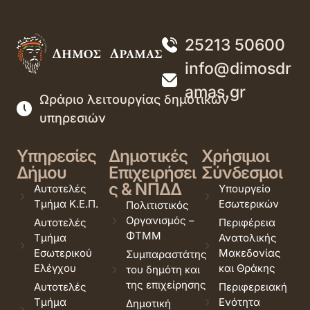
25213 50600
info@dimosdr
amas.gr
Ωράριο λειτουργίας δημοτικών
υπηρεσιών
Υπηρεσίες
Δημοτικές
Χρήσιμοι
Δήμου
Επιχειρήσει
Σύνδεσμοι
ς & ΝΠΔΔ
Αυτοτελές
Υπουργείο
Τμήμα Κ.Ε.Π.
Εσωτερικών
Πολιτιστικός
Οργανισμός –
Αυτοτελές
Περιφέρεια
ΦΤΜΜ
Τμήμα
Ανατολικής
Εσωτερικού
Μακεδονίας
Συμπαραστάτης
Ελέγχου
και Θράκης
του δημότη και
της επιχείρησης
Αυτοτελές
Περιφερειακή
Τμήμα
Ενότητα
Δημοτική