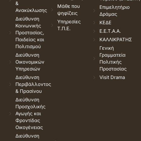
&
Μάθε που
Επιμελητήριο
Ανακύκλωσης
ψηφίζεις
Δράμας
Διεύθυνση
Υπηρεσίες
ΚΕΔΕ
Κοινωνικής
Τ.Π.Ε.
Ε.Ε.Τ.Α.Α.
Προστασίας,
Παιδείας και
ΚΑΛΛΙΚΡΑΤΗΣ
Πολιτισμού
Γενική
Διεύθυνση
Γραμματεία
Οικονομικών
Πολιτικής
Υπηρεσιών
Προστασίας
Διεύθυνση
Visit Drama
Περιβάλλοντος
& Πρασίνου
Διεύθυνση
Προσχολικής
Αγωγής και
Φροντίδας
Οικογένειας
Διεύθυνση