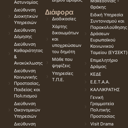
Μακεδονίας -
Αστυνομίας
Θράκης
Διεύθυνση
Διάφορα
Ειδική Υπηρεσία
Διοικητικών
Διαδικασίες
Συντονισμού και
Υπηρεσιών
Χάρτης
Παρακολούθησης
Διεύθυνση
δικαιωμάτων
Δράσεων
Δόμησης
και
Ευρωπαϊκού
Διεύθυνση
υποχρεώσεων
Κοινωνικού
Καθαριότητας
του δημότη
Ταμείου (ΕΥΣΕΚΤ)
&
Μάθε που
Επιμελητήριο
Ανακύκλωσης
ψηφίζεις
Δράμας
Διεύθυνση
Υπηρεσίες
ΚΕΔΕ
Κοινωνικής
Τ.Π.Ε.
Ε.Ε.Τ.Α.Α.
Προστασίας,
Παιδείας και
ΚΑΛΛΙΚΡΑΤΗΣ
Πολιτισμού
Γενική
Διεύθυνση
Γραμματεία
Οικονομικών
Πολιτικής
Υπηρεσιών
Προστασίας
Διεύθυνση
Visit Drama