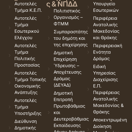
ς & ΝΠΔΔ
Αυτοτελές
Υπουργείο
Τμήμα Κ.Ε.Π.
Εσωτερικών
Πολιτιστικός
Οργανισμός –
Αυτοτελές
Περιφέρεια
ΦΤΜΜ
Τμήμα
Ανατολικής
Εσωτερικού
Μακεδονίας
Συμπαραστάτης
Ελέγχου
και Θράκης
του δημότη και
της επιχείρησης
Αυτοτελές
Περιφερειακή
Τμήμα
Ενότητα
Δημοτική
Πολιτικής
Δράμας
Επιχείρηση
Προστασίας
Ύδρευσης –
Ειδική
Αποχέτευσης
Αυτοτελές
Υπηρεσίας
Δράμας
Τμήμα Τοπικής
Διαχείρισης
(ΔΕΥΑΔ)
Οικονομικής
Ε.Π.
Ανάπτυξης
Περιφέρειας
Δημοτική
Ανατολικής
Επιτροπή
Αυτοτελές
Μακεδονίας &
Πρωτοβάθμιας
Τμήμα
Θράκης
και
Υποστήριξης
Δευτεροβάθμιας
Αποκεντρωμένη
Διεύθυνση
Εκπαίδευσης
Διοίκηση
Δημοτικής
Δήμου Δράμας