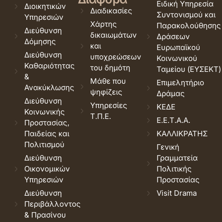
Ειδική Υπηρεσία
Διοικητικών
Διαδικασίες
Συντονισμού και
Υπηρεσιών
Χάρτης
Παρακολούθησης
Διεύθυνση
δικαιωμάτων
Δράσεων
Δόμησης
και
Ευρωπαϊκού
Διεύθυνση
υποχρεώσεων
Κοινωνικού
Καθαριότητας
του δημότη
Ταμείου (ΕΥΣΕΚΤ)
&
Μάθε που
Επιμελητήριο
Ανακύκλωσης
ψηφίζεις
Δράμας
Διεύθυνση
Υπηρεσίες
ΚΕΔΕ
Κοινωνικής
Τ.Π.Ε.
Ε.Ε.Τ.Α.Α.
Προστασίας,
Παιδείας και
ΚΑΛΛΙΚΡΑΤΗΣ
Πολιτισμού
Γενική
Διεύθυνση
Γραμματεία
Οικονομικών
Πολιτικής
Υπηρεσιών
Προστασίας
Διεύθυνση
Visit Drama
Περιβάλλοντος
& Πρασίνου