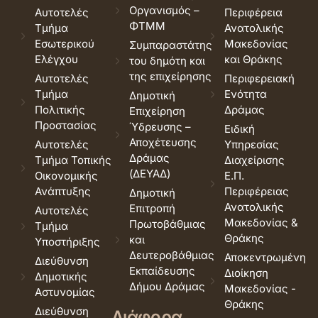
Οργανισμός –
Αυτοτελές
Περιφέρεια
ΦΤΜΜ
Τμήμα
Ανατολικής
Εσωτερικού
Μακεδονίας
Συμπαραστάτης
Ελέγχου
και Θράκης
του δημότη και
της επιχείρησης
Αυτοτελές
Περιφερειακή
Τμήμα
Ενότητα
Δημοτική
Πολιτικής
Δράμας
Επιχείρηση
Προστασίας
Ύδρευσης –
Ειδική
Αποχέτευσης
Αυτοτελές
Υπηρεσίας
Δράμας
Τμήμα Τοπικής
Διαχείρισης
(ΔΕΥΑΔ)
Οικονομικής
Ε.Π.
Ανάπτυξης
Περιφέρειας
Δημοτική
Ανατολικής
Επιτροπή
Αυτοτελές
Μακεδονίας &
Πρωτοβάθμιας
Τμήμα
Θράκης
και
Υποστήριξης
Δευτεροβάθμιας
Αποκεντρωμένη
Διεύθυνση
Εκπαίδευσης
Διοίκηση
Δημοτικής
Δήμου Δράμας
Μακεδονίας -
Αστυνομίας
Θράκης
Διεύθυνση
Διάφορα