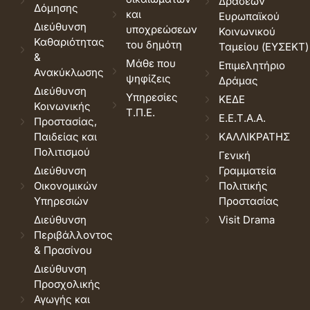
Δράσεων
Δόμησης
και
Ευρωπαϊκού
Διεύθυνση
υποχρεώσεων
Κοινωνικού
Καθαριότητας
του δημότη
Ταμείου (ΕΥΣΕΚΤ)
&
Μάθε που
Επιμελητήριο
Ανακύκλωσης
ψηφίζεις
Δράμας
Διεύθυνση
Υπηρεσίες
ΚΕΔΕ
Κοινωνικής
Τ.Π.Ε.
Ε.Ε.Τ.Α.Α.
Προστασίας,
Παιδείας και
ΚΑΛΛΙΚΡΑΤΗΣ
Πολιτισμού
Γενική
Διεύθυνση
Γραμματεία
Οικονομικών
Πολιτικής
Υπηρεσιών
Προστασίας
Διεύθυνση
Visit Drama
Περιβάλλοντος
& Πρασίνου
Διεύθυνση
Προσχολικής
Αγωγής και