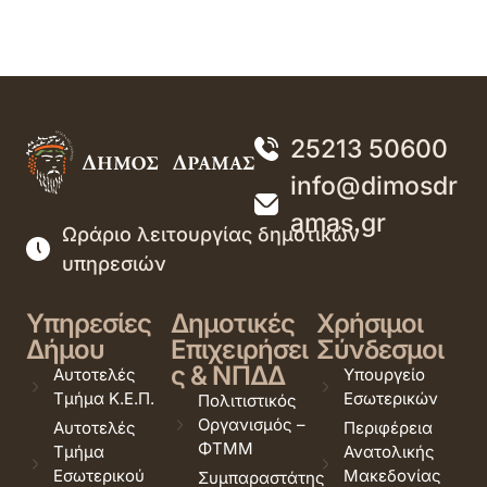
25213 50600
info@dimosdr
amas.gr
Ωράριο λειτουργίας δημοτικών
υπηρεσιών
Υπηρεσίες
Δημοτικές
Χρήσιμοι
Δήμου
Επιχειρήσει
Σύνδεσμοι
ς & ΝΠΔΔ
Αυτοτελές
Υπουργείο
Τμήμα Κ.Ε.Π.
Εσωτερικών
Πολιτιστικός
Οργανισμός –
Αυτοτελές
Περιφέρεια
ΦΤΜΜ
Τμήμα
Ανατολικής
Εσωτερικού
Μακεδονίας
Συμπαραστάτης