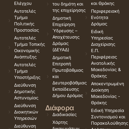
Ελέγχου
και Θράκης
του δημότη και
της επιχείρησης
Αυτοτελές
Περιφερειακή
Τμήμα
Ενότητα
Δημοτική
Πολιτικής
Δράμας
Επιχείρηση
Προστασίας
Ύδρευσης –
Ειδική
Αποχέτευσης
Αυτοτελές
Υπηρεσίας
Δράμας
Τμήμα Τοπικής
Διαχείρισης
(ΔΕΥΑΔ)
Οικονομικής
Ε.Π.
Ανάπτυξης
Περιφέρειας
Δημοτική
Ανατολικής
Επιτροπή
Αυτοτελές
Μακεδονίας &
Πρωτοβάθμιας
Τμήμα
Θράκης
και
Υποστήριξης
Δευτεροβάθμιας
Αποκεντρωμένη
Διεύθυνση
Εκπαίδευσης
Διοίκηση
Δημοτικής
Δήμου Δράμας
Μακεδονίας -
Αστυνομίας
Θράκης
Διεύθυνση
Διάφορα
Ειδική Υπηρεσία
Διοικητικών
Διαδικασίες
Συντονισμού και
Υπηρεσιών
Χάρτης
Παρακολούθησης
Διεύθυνση
δικαιωμάτων