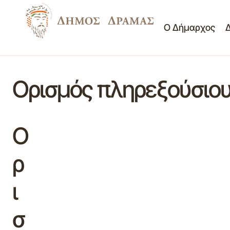
Ο Δήμαρχος
Ορισμός πληρεξούσιου
Ο
ρ
ι
σ