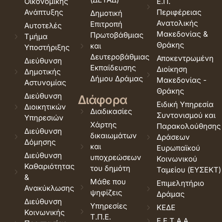
Οικονομικής
Ε.Π.
Ανάπτυξης
Περιφέρειας
Δημοτική
Ανατολικής
Επιτροπή
Αυτοτελές
Μακεδονίας &
Πρωτοβάθμιας
Τμήμα
Θράκης
και
Υποστήριξης
Δευτεροβάθμιας
Αποκεντρωμένη
Διεύθυνση
Εκπαίδευσης
Διοίκηση
Δημοτικής
Δήμου Δράμας
Μακεδονίας -
Αστυνομίας
Θράκης
Διεύθυνση
Διάφορα
Ειδική Υπηρεσία
Διοικητικών
Διαδικασίες
Συντονισμού και
Υπηρεσιών
Χάρτης
Παρακολούθησης
Διεύθυνση
δικαιωμάτων
Δράσεων
Δόμησης
και
Ευρωπαϊκού
Διεύθυνση
υποχρεώσεων
Κοινωνικού
Καθαριότητας
του δημότη
Ταμείου (ΕΥΣΕΚΤ)
&
Μάθε που
Επιμελητήριο
Ανακύκλωσης
ψηφίζεις
Δράμας
Διεύθυνση
Υπηρεσίες
ΚΕΔΕ
Κοινωνικής
Τ.Π.Ε.
Ε.Ε.Τ.Α.Α.