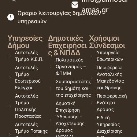
amas.gr
Ωράριο λειτουργίας δημοτικών
υπηρεσιών
Υπηρεσίες
Δημοτικές
Χρήσιμοι
Δήμου
Επιχειρήσει
Σύνδεσμοι
ς & ΝΠΔΔ
Αυτοτελές
Υπουργείο
Τμήμα Κ.Ε.Π.
Εσωτερικών
Πολιτιστικός
Οργανισμός –
Αυτοτελές
Περιφέρεια
ΦΤΜΜ
Τμήμα
Ανατολικής
Εσωτερικού
Μακεδονίας
Συμπαραστάτης
Ελέγχου
και Θράκης
του δημότη και
της επιχείρησης
Αυτοτελές
Περιφερειακή
Τμήμα
Ενότητα
Δημοτική
Πολιτικής
Δράμας
Επιχείρηση
Προστασίας
Ύδρευσης –
Ειδική
Αποχέτευσης
Αυτοτελές
Υπηρεσίας
Δράμας
Τμήμα Τοπικής
Διαχείρισης
(ΔΕΥΑΔ)