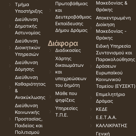
Μακεδονίας &
Πρωτοβάθμιας
Τμήμα
Θράκης
και
Υποστήριξης
Δευτεροβάθμιας
Αποκεντρωμένη
Διεύθυνση
Εκπαίδευσης
Διοίκηση
Δημοτικής
Δήμου Δράμας
Μακεδονίας -
Αστυνομίας
Θράκης
Διεύθυνση
Διάφορα
Ειδική Υπηρεσία
Διοικητικών
Διαδικασίες
Συντονισμού και
Υπηρεσιών
Χάρτης
Παρακολούθησης
Διεύθυνση
δικαιωμάτων
Δράσεων
Δόμησης
και
Ευρωπαϊκού
Διεύθυνση
υποχρεώσεων
Κοινωνικού
Καθαριότητας
του δημότη
Ταμείου (ΕΥΣΕΚΤ)
&
Μάθε που
Επιμελητήριο
Ανακύκλωσης
ψηφίζεις
Δράμας
Διεύθυνση
Υπηρεσίες
ΚΕΔΕ
Κοινωνικής
Τ.Π.Ε.
Ε.Ε.Τ.Α.Α.
Προστασίας,
Παιδείας και
ΚΑΛΛΙΚΡΑΤΗΣ
Πολιτισμού
Γενική