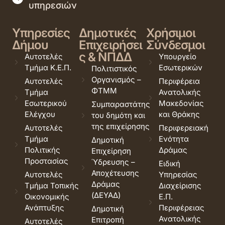
υπηρεσιών
Υπηρεσίες
Δημοτικές
Χρήσιμοι
Δήμου
Επιχειρήσει
Σύνδεσμοι
ς & ΝΠΔΔ
Αυτοτελές
Υπουργείο
Τμήμα Κ.Ε.Π.
Εσωτερικών
Πολιτιστικός
Οργανισμός –
Αυτοτελές
Περιφέρεια
ΦΤΜΜ
Τμήμα
Ανατολικής
Εσωτερικού
Μακεδονίας
Συμπαραστάτης
Ελέγχου
και Θράκης
του δημότη και
της επιχείρησης
Αυτοτελές
Περιφερειακή
Τμήμα
Ενότητα
Δημοτική
Πολιτικής
Δράμας
Επιχείρηση
Προστασίας
Ύδρευσης –
Ειδική
Αποχέτευσης
Αυτοτελές
Υπηρεσίας
Δράμας
Τμήμα Τοπικής
Διαχείρισης
(ΔΕΥΑΔ)
Οικονομικής
Ε.Π.
Ανάπτυξης
Περιφέρειας
Δημοτική
Ανατολικής
Επιτροπή
Αυτοτελές