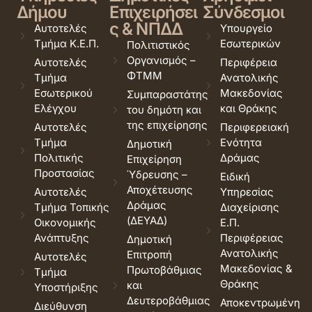
Δήμου
Επιχειρήσει
Σύνδεσμοι
ς & ΝΠΔΔ
Αυτοτελές
Υπουργείο
Τμήμα Κ.Ε.Π.
Εσωτερικών
Πολιτιστικός
Οργανισμός –
Αυτοτελές
Περιφέρεια
ΦΤΜΜ
Τμήμα
Ανατολικής
Εσωτερικού
Μακεδονίας
Συμπαραστάτης
Ελέγχου
και Θράκης
του δημότη και
της επιχείρησης
Αυτοτελές
Περιφερειακή
Τμήμα
Ενότητα
Δημοτική
Πολιτικής
Δράμας
Επιχείρηση
Προστασίας
Ύδρευσης –
Ειδική
Αποχέτευσης
Αυτοτελές
Υπηρεσίας
Δράμας
Τμήμα Τοπικής
Διαχείρισης
(ΔΕΥΑΔ)
Οικονομικής
Ε.Π.
Ανάπτυξης
Περιφέρειας
Δημοτική
Ανατολικής
Επιτροπή
Αυτοτελές
Μακεδονίας &
Πρωτοβάθμιας
Τμήμα
Θράκης
και
Υποστήριξης
Δευτεροβάθμιας
Αποκεντρωμένη
Διεύθυνση