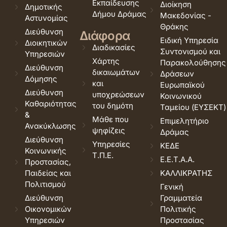
Εκπαίδευσης
Διοίκηση
Δημοτικής
Δήμου Δράμας
Μακεδονίας -
Αστυνομίας
Θράκης
Διεύθυνση
Διάφορα
Ειδική Υπηρεσία
Διοικητικών
Διαδικασίες
Συντονισμού και
Υπηρεσιών
Χάρτης
Παρακολούθησης
Διεύθυνση
δικαιωμάτων
Δράσεων
Δόμησης
και
Ευρωπαϊκού
Διεύθυνση
υποχρεώσεων
Κοινωνικού
Καθαριότητας
του δημότη
Ταμείου (ΕΥΣΕΚΤ)
&
Μάθε που
Επιμελητήριο
Ανακύκλωσης
ψηφίζεις
Δράμας
Διεύθυνση
Υπηρεσίες
ΚΕΔΕ
Κοινωνικής
Τ.Π.Ε.
Ε.Ε.Τ.Α.Α.
Προστασίας,
Παιδείας και
ΚΑΛΛΙΚΡΑΤΗΣ
Πολιτισμού
Γενική
Διεύθυνση
Γραμματεία
Οικονομικών
Πολιτικής
Υπηρεσιών
Προστασίας