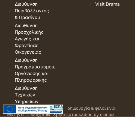
Διεύθυνση
Visit Drama
Περιβάλλοντος
& Πρασίνου
Διεύθυνση
Προσχολικής
Αγωγής και
Φροντίδας
Οικογένειας
Διεύθυνση
Προγραμματισμού,
Οργάνωσης και
Πληροφορικής
Διεύθυνση
Τεχνικών
Υπηρεσιών
© 2026 Δήμος Δράμας.
Όροι
δημιουργία & φιλοξενία
Με την επιφύλαξη κάθε
Χρήσης
ιστοσελίδας by manbiz
νόμιμου δικαιώματος.