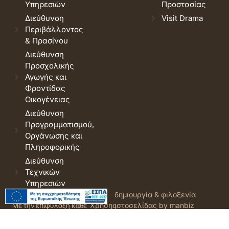
Υπηρεσιών
Προστασίας
Διεύθυνση
Visit Drama
Περιβάλλοντος
& Πρασίνου
Διεύθυνση
Προσχολικής
Αγωγής και
Φροντίδας
Οικογένειας
Διεύθυνση
Προγραμματισμού,
Οργάνωσης και
Πληροφορικής
Διεύθυνση
Τεχνικών
Υπηρεσιών
© 2026 Δήμος Δράμας.
Όροι
δημιουργία & φιλοξενία
Με την επιφύλαξη κάθε
Χρήσης
ιστοσελίδας by manbiz
νόμιμου δικαιώματος.